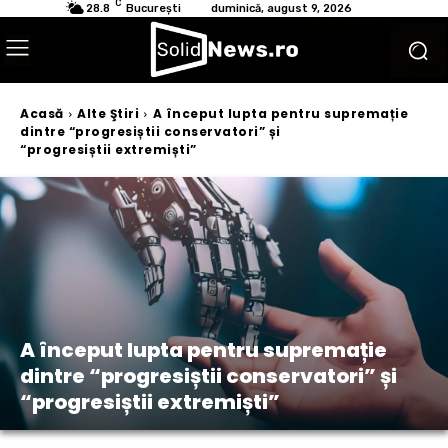
C
28.8
București
duminică, august 9, 2026
Acasă
Alte Ştiri
A început lupta pentru supremație
dintre “progresiștii conservatori” și
“progresiștii extremiști”
A început lupta pentru supremație
dintre “progresiștii conservatori” și
“progresiștii extremiști”