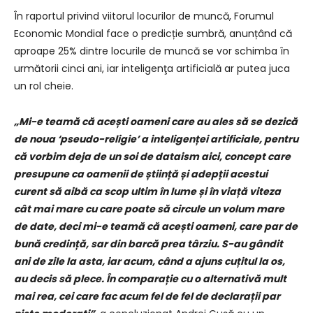
În raportul privind viitorul locurilor de muncă, Forumul
Economic Mondial face o predicție sumbră, anunțând că
aproape 25% dintre locurile de muncă se vor schimba în
următorii cinci ani, iar inteligenţa artificială ar putea juca
un rol cheie.
„Mi-e teamă că acești oameni care au ales să se dezică
de noua ‘pseudo-religie’ a inteligenței artificiale, pentru
că vorbim deja de un soi de dataism aici, concept care
presupune ca oamenii de știință și adepții acestui
curent să aibă ca scop ultim în lume și în viață viteza
cât mai mare cu care poate să circule un volum mare
de date, deci mi-e teamă că acești oameni, care par de
bună credință, sar din barcă prea târziu. S-au gândit
ani de zile la asta, iar acum, când a ajuns cuțitul la os,
au decis să plece. În comparație cu o alternativă mult
mai rea, cei care fac acum fel de fel de declarații par