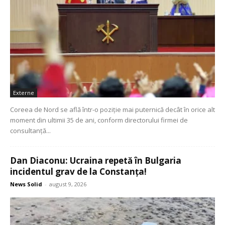
Externe
Coreea de Nord se află într-o poziție mai puternică decât în orice alt
moment din ultimii 35 de ani, conform directorului firmei de
consultanță...
Dan Diaconu: Ucraina repetă în Bulgaria
incidentul grav de la Constanța!
News Solid
-
august 9, 2026