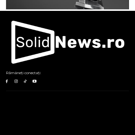
Rămâneți conectați: