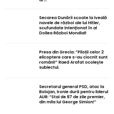
Secarea Dunării scoate la iveală
navele de război ale lui Hitler,
scufundate intenționat în al
Doilea Război Mondial!
Presa din Grecia: ”Piloții celor 2
elicoptere care s-au ciocnit sunt
români!” Raed Arafat ocolește
subiectul.
Secretarul general PSD, atac la
Bolojan, ironie dură pentru liderul
AUR: “Stai de 87 de zile premier,
din mila lui George Simion!”