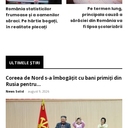
Pe termen lung,
România statisticilor
principala cauză a
frumoase și a oamenilor
sărăciei din România va
săraci. Pe hârtie bogați,
fi lipsa școlarizării
în realitate plecați
ULTIMELE ŞTIRI
Coreea de Nord s-a îmbogățit cu bani primiți din
Rusia pentru...
News Solid
-
august 9, 2026