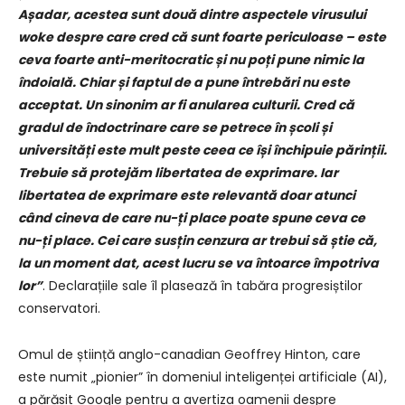
Așadar, acestea sunt două dintre aspectele virusului
woke despre care cred că sunt foarte periculoase – este
ceva foarte anti-meritocratic și nu poți pune nimic la
îndoială. Chiar și faptul de a pune întrebări nu este
acceptat. Un sinonim ar fi anularea culturii. Cred că
gradul de îndoctrinare care se petrece în școli și
universități este mult peste ceea ce își închipuie părinții.
Trebuie să protejăm libertatea de exprimare. Iar
libertatea de exprimare este relevantă doar atunci
când cineva de care nu-ți place poate spune ceva ce
nu-ți place. Cei care susțin cenzura ar trebui să știe că,
la un moment dat, acest lucru se va întoarce împotriva
lor”
. Declarațiile sale îl plasează în tabăra progresiștilor
conservatori.
Omul de știință anglo-canadian Geoffrey Hinton, care
este numit „pionier” în domeniul inteligenței artificiale (AI),
a părăsit Google pentru a avertiza oamenii despre