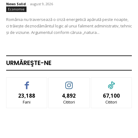
News Solid
-
august 9, 2026
Economie
România nu traversează o criză energetică apărută peste noapte,
ci trăiește deznodământul logic al unui faliment administrativ, tehnic
și de viziune. Argumentul conform căruia „natura...
URMĂREŞTE-NE
23,188
4,892
67,100
Fani
Cititori
Cititori