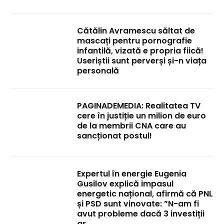
Cătălin Avramescu săltat de
mascați pentru pornografie
infantilă, vizată e propria fiică!
Useriștii sunt perverși și-n viața
personală
PAGINADEMEDIA: Realitatea TV
cere în justiție un milion de euro
de la membrii CNA care au
sancționat postul!
Expertul în energie Eugenia
Gusilov explică impasul
energetic național, afirmă că PNL
și PSD sunt vinovate: ”N-am fi
avut probleme dacă 3 investiții
ar...