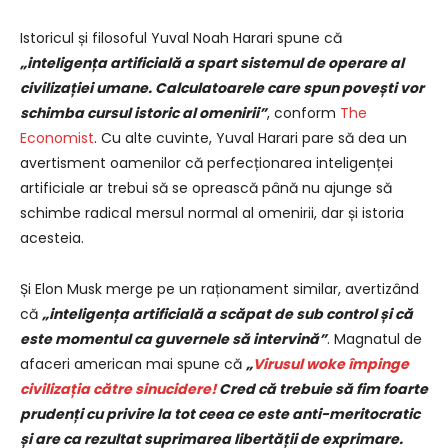
Istoricul și filosoful Yuval Noah Harari spune că
„inteligența artificială a spart sistemul de operare al
civilizației umane. Calculatoarele care spun povești vor
schimba cursul istoric al omenirii”
, conform
The
Economist
. Cu alte cuvinte, Yuval Harari pare să dea un
avertisment oamenilor că perfecționarea inteligenței
artificiale ar trebui să se oprească până nu ajunge să
schimbe radical mersul normal al omenirii, dar și istoria
acesteia.
Și Elon Musk merge pe un raționament similar, avertizând
că
„inteligența artificială a scăpat de sub control și că
este momentul ca guvernele să intervină”
. Magnatul de
afaceri american mai spune că
„
Virusul woke împinge
civilizația către sinucidere!
Cred că trebuie să fim foarte
prudenți cu privire la tot ceea ce este anti-meritocratic
și are ca rezultat suprimarea libertății de exprimare.