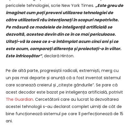
pericolele tehnologiei, scrie New York Times.
„Este greu de
imaginat cum poți preveni utilizarea tehnologiei de
către utilizatorii rău intenționați în scopuri nepotrivite.
Pe măsură ce modelele de inteligență artificială se
dezvoltă, acestea devin din ce în ce mai periculoase.
Uitați-vă la ceea ce s-a întâmplat acum cinci ani și ce
este acum, comparați diferența și proiectați-o în viitor.
Este înfricoșător”
, declară Hinton.
Pe de altă parte, progresiștii radicali, extremiști, merg cu
un pas mai departe și anunță că a fost inventat sistemul
care scanează creierul și „citește gândurile”. Se pare că
acest decodor este bazat pe inteligența artificială, potrivit
The Guardian
. Cercetătorii care au lucrat la dezvoltarea
acestei tehnologii s-au declarat complet uimiți de cât de
bine funcționează sistemul pe care îl perfecționează de 15
ani.