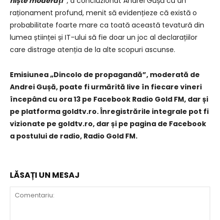
niște moderați”
, a concluzionat Andrei Gușă cu un
raționament profund, menit să evidențieze că există o
probabilitate foarte mare ca toată această tevatură din
lumea științei și IT-ului să fie doar un joc al declarațiilor
care distrage atenția de la alte scopuri ascunse.
Emisiunea „Dincolo de propagandă”, moderată de
Andrei Gușă, poate fi urmărită live în fiecare vineri
începând cu ora 13 pe Facebook Radio Gold FM, dar și
pe platforma goldtv.ro. Înregistrările integrale pot fi
vizionate pe goldtv.ro, dar și pe pagina de Facebook
a postului de radio, Radio Gold FM.
LĂSAȚI UN MESAJ