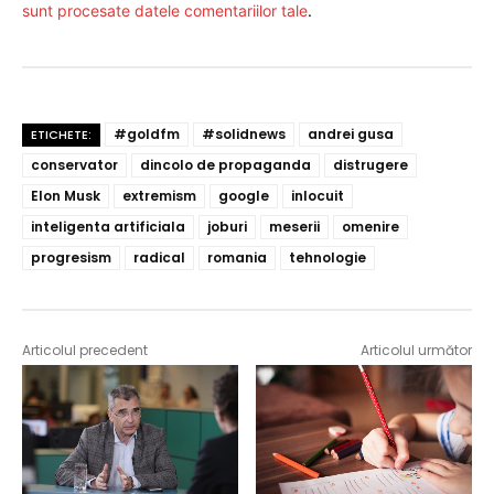
sunt procesate datele comentariilor tale
.
#goldfm
#solidnews
andrei gusa
ETICHETE:
conservator
dincolo de propaganda
distrugere
Elon Musk
extremism
google
inlocuit
inteligenta artificiala
joburi
meserii
omenire
progresism
radical
romania
tehnologie
Articolul precedent
Articolul următor