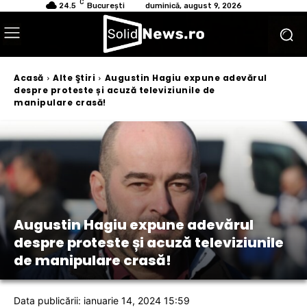
C
24.5
București
duminică, august 9, 2026
Acasă
Alte Ştiri
Augustin Hagiu expune adevărul
despre proteste și acuză televiziunile de
manipulare crasă!
Augustin Hagiu expune adevărul
despre proteste și acuză televiziunile
de manipulare crasă!
Data publicării: ianuarie 14, 2024 15:59