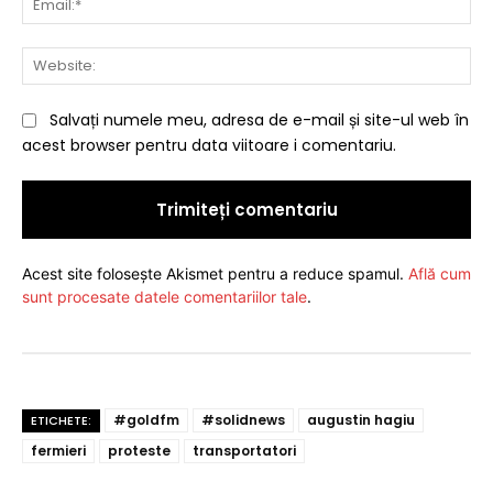
Web
Salvați numele meu, adresa de e-mail și site-ul web în
acest browser pentru data viitoare i comentariu.
Acest site folosește Akismet pentru a reduce spamul.
Află cum
sunt procesate datele comentariilor tale
.
#goldfm
#solidnews
augustin hagiu
ETICHETE:
fermieri
proteste
transportatori