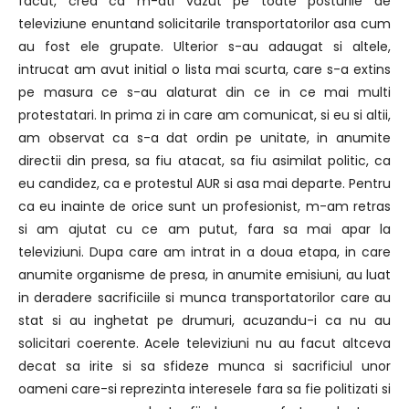
facut, cred ca m-ati vazut pe toate posturile de
televiziune enuntand solicitarile transportatorilor asa cum
au fost ele grupate. Ulterior s-au adaugat si altele,
intrucat am avut initial o lista mai scurta, care s-a extins
pe masura ce s-au alaturat din ce in ce mai multi
protestatari. In prima zi in care am comunicat, si eu si altii,
am observat ca s-a dat ordin pe unitate, in anumite
directii din presa, sa fiu atacat, sa fiu asimilat politic, ca
eu candidez, ca e protestul AUR si asa mai departe. Pentru
ca eu inainte de orice sunt un profesionist, m-am retras
si am ajutat cu ce am putut, fara sa mai apar la
televiziuni. Dupa care am intrat in a doua etapa, in care
anumite organisme de presa, in anumite emisiuni, au luat
in deradere sacrificiile si munca transportatorilor care au
stat si au inghetat pe drumuri, acuzandu-i ca nu au
solicitari coerente. Acele televiziuni nu au facut altceva
decat sa irite si sa sfideze munca si sacrificiul unor
oameni care-si reprezinta interesele fara sa fie politizati si