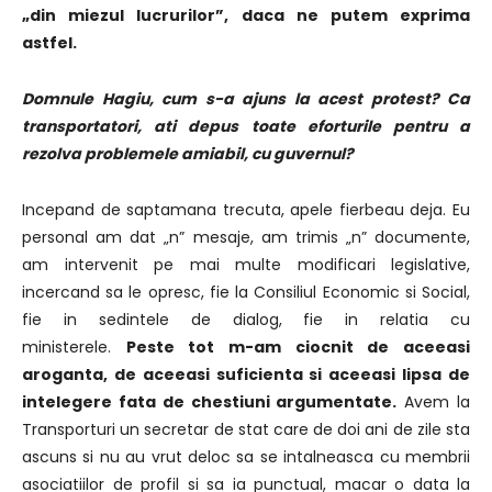
„din miezul lucrurilor”, daca ne putem exprima
astfel.
Domnule Hagiu, cum s-a ajuns la acest protest? Ca
transportatori, ati depus toate eforturile pentru a
rezolva problemele amiabil, cu guvernul?
Incepand de saptamana trecuta, apele fierbeau deja. Eu
personal am dat „n” mesaje, am trimis „n” documente,
am intervenit pe mai multe modificari legislative,
incercand sa le opresc, fie la Consiliul Economic si Social,
fie in sedintele de dialog, fie in relatia cu
ministerele.
Peste tot m-am ciocnit de aceeasi
aroganta, de aceeasi suficienta si aceeasi lipsa de
intelegere fata de chestiuni argumentate.
Avem la
Transporturi un secretar de stat care de doi ani de zile sta
ascuns si nu au vrut deloc sa se intalneasca cu membrii
asociatiilor de profil si sa ia punctual, macar o data la