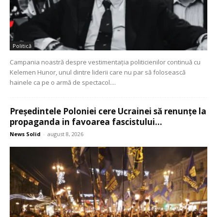
Politică
Campania noastră despre vestimentația politicienilor continuă cu
Kelemen Hunor, unul dintre liderii care nu par să folosească
hainele ca pe o armă de spectacol....
Președintele Poloniei cere Ucrainei să renunțe la
propaganda in favoarea fascistului...
News Solid
-
august 8, 2026