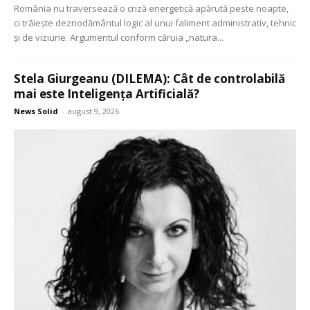
România nu traversează o criză energetică apărută peste noapte,
ci trăiește deznodământul logic al unui faliment administrativ, tehnic
și de viziune. Argumentul conform căruia „natura...
Stela Giurgeanu (DILEMA): Cât de controlabilă
mai este Inteligența Artificială?
News Solid
-
august 9, 2026