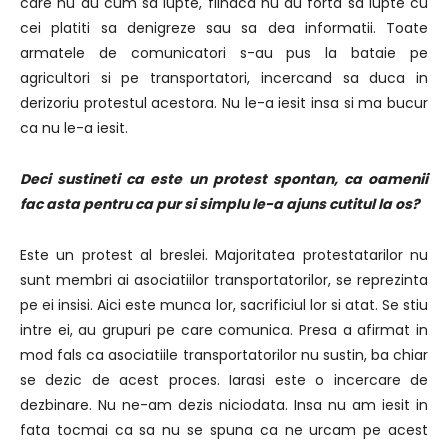
care nu au cum sa lupte, fiindca nu au forta sa lupte cu
cei platiti sa denigreze sau sa dea informatii. Toate
armatele de comunicatori s-au pus la bataie pe
agricultori si pe transportatori, incercand sa duca in
derizoriu protestul acestora. Nu le-a iesit insa si ma bucur
ca nu le-a iesit.
Deci sustineti ca este un protest spontan, ca oamenii
fac asta pentru ca pur si simplu le-a ajuns cutitul la os?
Este un protest al breslei. Majoritatea protestatarilor nu
sunt membri ai asociatiilor transportatorilor, se reprezinta
pe ei insisi. Aici este munca lor, sacrificiul lor si atat. Se stiu
intre ei, au grupuri pe care comunica. Presa a afirmat in
mod fals ca asociatiile transportatorilor nu sustin, ba chiar
se dezic de acest proces. Iarasi este o incercare de
dezbinare. Nu ne-am dezis niciodata. Insa nu am iesit in
fata tocmai ca sa nu se spuna ca ne urcam pe acest