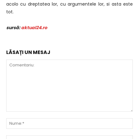
acolo cu dreptatea lor, cu argumentele lor, si asta este
tot.
sursă:
aktual24.ro
LĂSAȚI UN MESAJ
Comentariu:
Nu
Ema