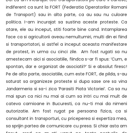
indiferent ca sunt la FORT (Federatia Operatorilor Romani
de Transport) sau in alta parte, ca au sau nu culoare
politica. I-am incurajat sa sustina aceste proteste. Ca
atare, ele au inceput, stiti foarte bine cand. Intamplarea
face ca si agricultorii aveau nemultumiri, multi din ei fiind
si transportatori, si astfel a inceput aceasta manifestare
de protest, in urma cu cinci zile. Am fost rugati sa nu
amestecam aici si asociatiile, fiindca s-ar fi spus: ‘Cum, e
spontan, dar e organizat de asociatii?’ Si e absolut firesc!
Pe de alta parte, asociatiile, cum este FORT, de pilda, s-au
saturat sa organizeze proteste si dupa sase ore sa vina
Jandarmeria si sa-i zica ‘Parasiti Piata Victoriei’. Ca sa nu
mai spun ca nici nu mai ai cum sa intri cu mai mult de
cateva camioane in Bucuresti, ca nu-ti mai da nimeni
autorizatie. Am fost rugat pe persoana fizica, ca si
consultant in transporturi, cu priceperea si expertiza mea,
sa sprijin partea de comunicare cu presa. Si chiar asta am