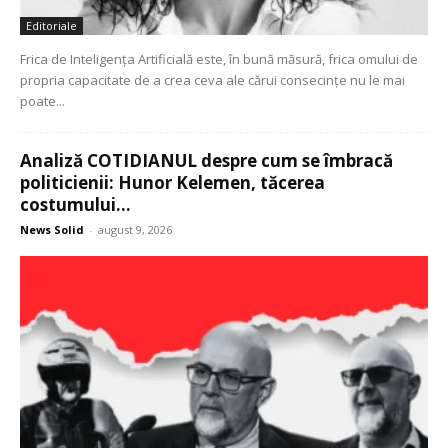
Editoriale
Frica de Inteligența Artificială este, în bună măsură, frica omului de
propria capacitate de a crea ceva ale cărui consecințe nu le mai
poate...
Analiză COTIDIANUL despre cum se îmbracă
politicienii: Hunor Kelemen, tăcerea
costumului...
News Solid
-
august 9, 2026