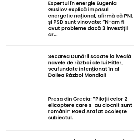
Expertul în energie Eugenia
Gusilov explică impasul
energetic național, afirmă că PNL
și PSD sunt vinovate: ”N-am fi
avut probleme dacă 3 investiții
ar...
Secarea Dunării scoate la iveală
navele de război ale lui Hitler,
scufundate intenționat în al
Doilea Război Mondial!
Presa din Grecia: ”Piloții celor 2
elicoptere care s-au ciocnit sunt
români!” Raed Arafat ocolește
subiectul.