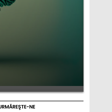
URMĂREŞTE-NE