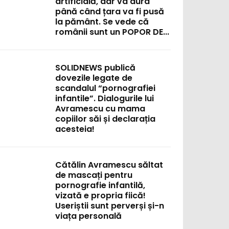
artificială, dar va dura
până când țara va fi pusă
la pământ. Se vede că
românii sunt un POPOR DE...
SOLIDNEWS publică
dovezile legate de
scandalul “pornografiei
infantile”. Dialogurile lui
Avramescu cu mama
copiilor săi și declarația
acesteia!
Cătălin Avramescu săltat
de mascați pentru
pornografie infantilă,
vizată e propria fiică!
Useriștii sunt perverși și-n
viața personală