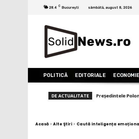
C
28.4
București
sâmbătă, august 8, 2026
POLITICĂ
EDITORIALE
ECONOMI
Dana Budeanu, verd
DE ACTUALITATE
experiență și reali
Acasă
Alte Ştiri
Caută inteligența emoțională