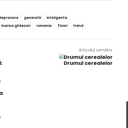
depravare
generatii
inteligenta
marius ghilezan
romania
Tineri
trend
Articolul următor
Drumul cerealelor
a
a