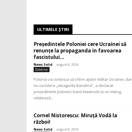
ULTIMELE ŞTIRI
Președintele Poloniei cere Ucrainei să
renunțe la propaganda in favoarea
fascistului...
News Solid
-
august 8, 2026
Externe
Polonia va continua să ofere ajutor militar Ucrainei, dar
nu va tolera „steagurile Bandera”, a declarat
președintele polonez Karol Nawrocki la un miting,
relatează...
Cornel Nistorescu: Miruță Vodă la
război!
News Solid
-
august 8, 2026