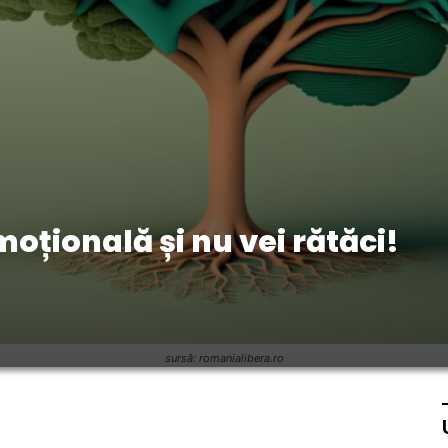
oțională și nu vei rătăci!
sursă: romanialibera.ro