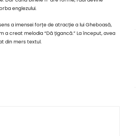
vorba englezului.
e sens a imensei forțe de atracție a lui Gheboasă,
 cum a creat melodia “Dă țigancă.” La început, avea
at din mers textul.