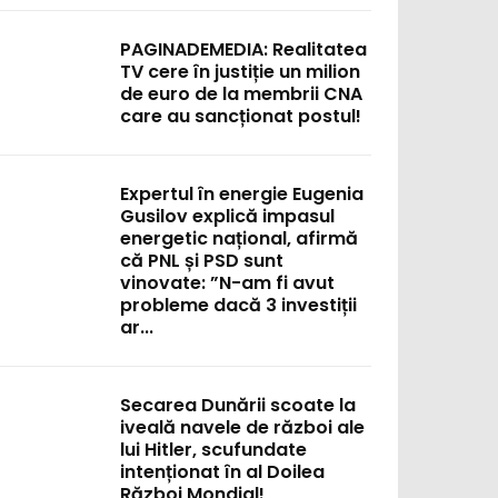
PAGINADEMEDIA: Realitatea
TV cere în justiție un milion
de euro de la membrii CNA
care au sancționat postul!
Expertul în energie Eugenia
Gusilov explică impasul
:
energetic național, afirmă
că PNL și PSD sunt
vinovate: ”N-am fi avut
probleme dacă 3 investiții
ar...
Secarea Dunării scoate la
iveală navele de război ale
lui Hitler, scufundate
intenționat în al Doilea
Război Mondial!