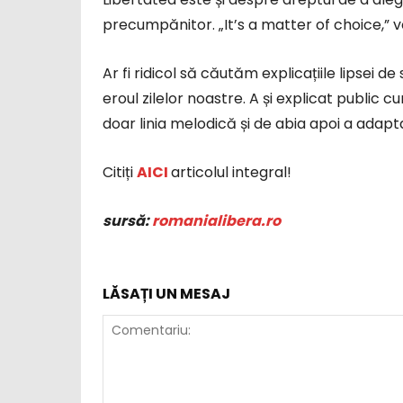
precumpănitor. „It’s a matter of choice,” 
Ar fi ridicol să căutăm explicațiile lipsei d
eroul zilelor noastre. A și explicat public
doar linia melodică și de abia apoi a adapt
Citiți
AICI
articolul integral!
sursă:
romanialibera.ro
LĂSAȚI UN MESAJ