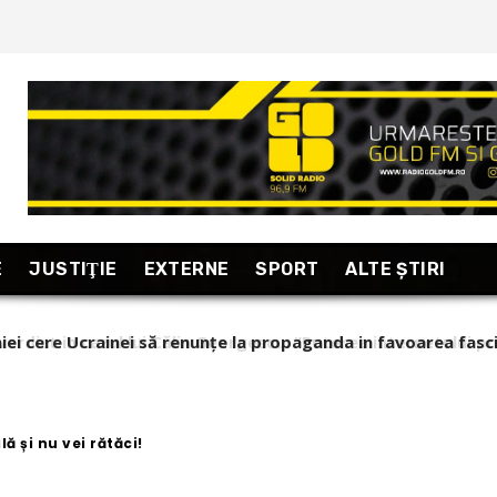
E
JUSTIŢIE
EXTERNE
SPORT
ALTE ŞTIRI
ict in cazul lui Călin Georgescu: “Puterea internetului prop
zări relevante!” (stiripesurse)
 și nu vei rătăci!