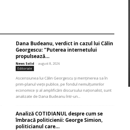
Dana Budeanu, verdict in cazul lui Călin
Georgescu: “Puterea internetului
propulsează...
News Solid
-
august 8, 2026
Editoriale
Ascensiunea lui Călin Georgescu și menținerea sa în
prim-planul vieții publice, pe fondul nemulțumirilor
economice și al amplificării discursului naționalist, sunt
analizate de Dana Budeanu într-un...
Analiză COTIDIANUL despre cum se
îmbracă politicienii: George Simion,
politicianul care...