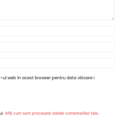
Nume:*
Email:*
Website
-ul web în acest browser pentru data viitoare i
ul.
Află cum sunt procesate datele comentariilor tale
.