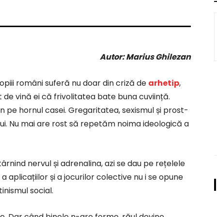
Autor: Marius Ghilezan
piii români suferă nu doar din criză de
arhetip
,
unt de vină ei că frivolitatea bate buna cuviință.
n pe hornul casei. Gregaritatea, sexismul și prost-
ului. Nu mai are rost să repetăm noima ideologică a
ârnind nervul și adrenalina, azi se dau pe rețelele
 a aplicațiilor și a jocurilor colective nu i se opune
tinismul social.
ge. Dar când binele n-are forme, răul devine