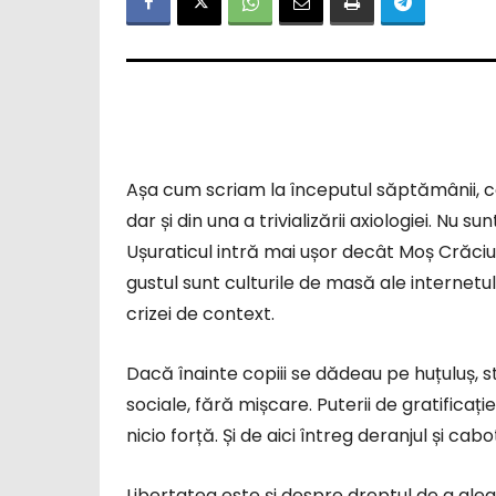
Așa cum scriam la începutul săptămânii, co
dar și din una a trivializării axiologiei. Nu s
Ușuraticul intră mai ușor decât Moș Crăciu
gustul sunt culturile de masă ale internet
crizei de context.
Dacă înainte copiii se dădeau pe huțuluș, st
sociale, fără mișcare. Puterii de gratificație
nicio forță. Și de aici întreg deranjul și cabo
Libertatea este și despre dreptul de a ale