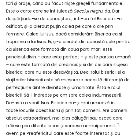
țări și orașe, când au făcut niște greșeli fundamentale.
Este o carte care se intitulează
Secolul negru
, da. Dar
despărțindu-se de cunoaștere, într-un fel Biserica s-a
osificat, și-a pierdut puțin calea pe care o are prin
formare. Calea lui Isus, dacă considerăm Biserica ca și
trupul viu a lui Iisus. Ei, și-a pierdut din această cale pentru
că Biserica este formată din două părți mari: este
principiul divin – care este perfect – și este partea umană
– care este formată din credincioși și din cei care slujesc
biserica, care nu este desăvârșită. Deci rolul bisericii și a
slujitorilor bisericii este să micșoreze această diferență de
perfecțiune dintre divinitate și umanitate. Ăsta e rolul
bisericii. Să-l îndrepte pe om spre calea Îndumnezeirii.
De-asta a venit Isus. Biserica nu-și mai urmează în
toate locurile acest lucru și prin toți oamenii. Are oameni
absolut extraordinari, mai ales călugări sau asceți care
trăiesc prin diferite locuri și vorbesc nemaipomenit. Îl
avem pe Preafericitul care este foarte interesat și cu