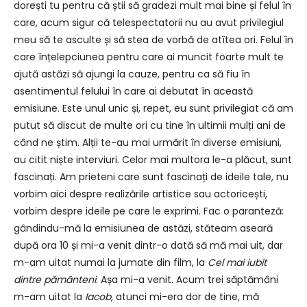
dorești tu pentru că știi să gradezi mult mai bine și felul în
care, acum sigur că telespectatorii nu au avut privilegiul
meu să te asculte și să stea de vorbă de atîtea ori. Felul în
care înțelepciunea pentru care ai muncit foarte mult te
ajută astăzi să ajungi la cauze, pentru ca să fiu în
asentimentul felului în care ai debutat în această
emisiune. Este unul unic și, repet, eu sunt privilegiat că am
putut să discut de multe ori cu tine în ultimii mulți ani de
când ne știm. Alții te-au mai urmărit în diverse emisiuni,
au citit niște interviuri. Celor mai multora le-a plăcut, sunt
fascinați. Am prieteni care sunt fascinați de ideile tale, nu
vorbim aici despre realizările artistice sau actoricești,
vorbim despre ideile pe care le exprimi. Fac o paranteză:
gândindu-mă la emisiunea de astăzi, stăteam aseară
după ora 10 și mi-a venit dintr-o dată să mă mai uit, dar
m-am uitat numai la jumate din film, la
Cel mai iubit
dintre pământeni
. Așa mi-a venit. Acum trei săptămâni
m-am uitat la
Iacob,
atunci mi-era dor de tine, mă