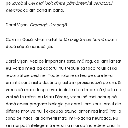
pe
Iacob
și
Cel mai iubit dintre pământeni
și
Senatorul
melcilor
, că din când în când.
Dorel Vișan:
Creangă
.
Creangă
.
Cozmin Gușă: M-am uitat la
Un bulgăre de humă
acum
două săptămâni, să știi.
Dorel Vișan: Vezi ce important este, mă rog, ce-am lansat
eu, vorba mea, că actorul nu trebuie să facă roluri ci să
reconstituie destine. Toate rolurile astea pe care le-ai
amintit sunt niște destine și asta impresionează pe om. Și
vreau să mai adaug ceva, înainte de a trece, că știu la ce
vrei să te referi, cu Mitru Fărcaș, vreau să mai adaug că
dacă acest program biologic pe care l-am spus, omul din
diferite motive nu-l execută, atunci omenirea intră într-o
zonă de haos. Iar oamenii intră într-o zonă nevrotică. Nu
se mai pot înțelege între ei și nu mai au încredere unul în