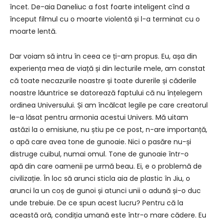
încet. De-aia Daneliuc a fost foarte inteligent cînd a
început filmul cu o moarte violentă și l-a terminat cu o
moarte lentă.
Dar voiam să intru în ceea ce ți-am propus. Eu, așa din
experiența mea de viață și din lecturile mele, am constat
că toate necazurile noastre și toate durerile și căderile
noastre lăuntrice se datorează faptului că nu înțelegem
ordinea Universului. Și am încălcat legile pe care creatorul
le-a lăsat pentru armonia acestui Univers. Mă uitam
astăzi la o emisiune, nu știu pe ce post, n-are importanță,
o apă care avea tone de gunoaie. Nici o pasăre nu-și
distruge cuibul, numai omul. Tone de gunoaie într-o
apă din care oamenii pe urmă beau. Ei, e o problemă de
civilizație. În loc să arunci sticla aia de plastic în Jiu, o
arunci la un coș de gunoi și atunci unii o adună și-o duc
unde trebuie. De ce spun acest lucru? Pentru că la
această oră, condiția umană este într-o mare cădere. Eu