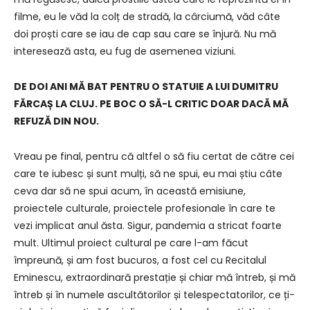
filme, eu le văd la colț de stradă, la cârciumă, văd câte
doi proști care se iau de cap sau care se înjură. Nu mă
interesează asta, eu fug de asemenea viziuni.
DE DOI ANI MĂ BAT PENTRU O STATUIE A LUI DUMITRU
FĂRCAȘ LA CLUJ. PE BOC O SĂ-L CRITIC DOAR DACĂ MĂ
REFUZĂ DIN NOU.
Vreau pe final, pentru că altfel o să fiu certat de către cei
care te iubesc și sunt mulți, să ne spui, eu mai știu câte
ceva dar să ne spui acum, în această emisiune,
proiectele culturale, proiectele profesionale în care te
vezi implicat anul ăsta. Sigur, pandemia a stricat foarte
mult. Ultimul proiect cultural pe care l-am făcut
împreună, și am fost bucuros, a fost cel cu Recitalul
Eminescu, extraordinară prestație și chiar mă întreb, și mă
întreb și în numele ascultătorilor și telespectatorilor, ce ți-