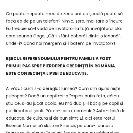
Ce poate nepoata mea de zece ani, ce școală poate să
facă ea de pe un telefon? Nimic, zero, mai tare o încurci.
Ea trebuie să-l vadă pe învățător la față, învățătorul ăla,
care spunea Goga, „Că-i sfânt coborât dintr-o icoană”.
Unde-i? Când noi mergem și-l batem pe învățător?!
EȘECUL REFERENDUMULUI PENTRU FAMILIE A FOST
PRIMUL PAS SPRE PIERDEREA CREDINȚEI ÎN ROMÂNIA.
ESTE CONSECINȚA LIPSEI DE EDUCAȚIE.
Ai văzut cum s-a dereglat lumea? Cum am ajuns niște
psihopați? Dacă un copil mi-a împins puțin fata, că nu
știu ce, s-au jucat acolo, eu mă duc și-l bat și pe copil și
pe directorul școlii. Păi ce-i asta, domnule? Asta-i lipsă de
educație, de cultură și de bun simț. Ei, aici este rostul
Bisericii. Numai că slujitorii Bisericii, pe care-i cunosc