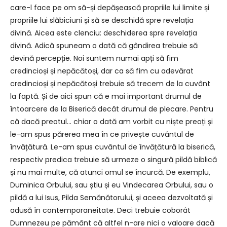
care-l face pe om să-și depășească propriile lui limite și
propriile lui slăbiciuni și să se deschidă spre revelația
divină. Aicea este clenciu: deschiderea spre revelația
divină. Adică spuneam o dată că gândirea trebuie să
devină percepție. Noi suntem numai apți să fim
credincioși și nepăcătoși, dar ca să fim cu adevărat
credincioși și nepăcătoși trebuie să trecem de la cuvânt
la faptă. Și de aici spun că e mai important drumul de
întoarcere de la Biserică decât drumul de plecare. Pentru
că dacă preotul… chiar o dată am vorbit cu niște preoți și
le-am spus părerea mea în ce privește cuvântul de
învățătură. Le-am spus cuvântul de învățătură la biserică,
respectiv predica trebuie să urmeze o singură pildă biblică
și nu mai multe, că atunci omul se încurcă. De exemplu,
Duminica Orbului, sau știu și eu Vindecarea Orbului, sau o
pildă a lui Isus, Pilda Semănătorului, și aceea dezvoltată și
adusă în contemporaneitate. Deci trebuie coborât
Dumnezeu pe pământ că altfel n-are nici o valoare dacă