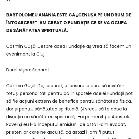
BARTOLOMEU ANANIA ESTE CA „CENUȘA PE UN DRUM DE
ÎNTOARCERE”. AM CREAT O FUNDAȚIE CE SE VA OCUPA
DE SĂNĂTATEA SPIRITUALĂ.
Cozmin Gușă: Despre acea Fundație aș vrea să facem un
eveniment la Cluj.
Dorel Vișan: Separat.
Cozmin Gușă: Da, separat, o lansare la care să invităm
totuși personalități pentru că în spatele acelei Fundații pot
să fie acțiuni extrem de benefice pentru sănătatea fizică,
dar și pentru sănătatea spirituală. Și vreau să te aduc la
discuția cu sănătatea spirituală, l-ai pomenit pe Apostolul
Pavel și eu l-a începutul emisiunii de astă l-am evocat,
prietenilor care ne ascultă, că astăzi l-am fi putut