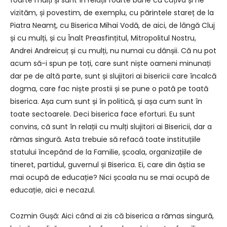
foarte mulți și sunt în relații foarte bune cu câțiva și ne
vizităm, și povestim, de exemplu, cu părintele stareț de la
Piatra Neamț, cu Biserica Mihai Vodă, de aici, de lângă Cluj
și cu mulți, și cu Înalt Preasfințitul, Mitropolitul Nostru,
Andrei Andreicuț și cu mulți, nu numai cu dânșii. Că nu pot
acum să-i spun pe toți, care sunt niște oameni minunați
dar pe de altă parte, sunt și slujitori ai bisericii care încalcă
dogma, care fac niște prostii și se pune o pată pe toată
biserica. Așa cum sunt și în politică, și așa cum sunt în
toate sectoarele. Deci biserica face eforturi. Eu sunt
convins, că sunt în relații cu mulți slujitori ai Bisericii, dar a
rămas singură. Asta trebuie să refacă toate instituțiile
statului începând de la Familie, școala, organizațiile de
tineret, partidul, guvernul și Biserica. Ei, care din ăștia se
mai ocupă de educație? Nici școala nu se mai ocupă de
educație, aici e necazul.
Cozmin Gușă: Aici când ai zis că biserica a rămas singură,