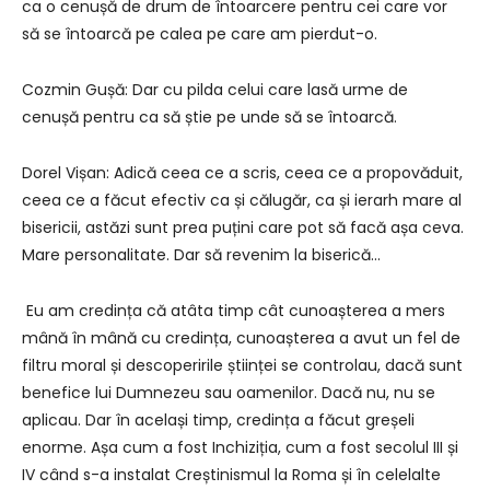
ca o cenușă de drum de întoarcere pentru cei care vor
să se întoarcă pe calea pe care am pierdut-o.
Cozmin Gușă: Dar cu pilda celui care lasă urme de
cenușă pentru ca să știe pe unde să se întoarcă.
Dorel Vișan: Adică ceea ce a scris, ceea ce a propovăduit,
ceea ce a făcut efectiv ca și călugăr, ca și ierarh mare al
bisericii, astăzi sunt prea puțini care pot să facă așa ceva.
Mare personalitate. Dar să revenim la biserică…
Eu am credința că atâta timp cât cunoașterea a mers
mână în mână cu credința, cunoașterea a avut un fel de
filtru moral și descoperirile științei se controlau, dacă sunt
benefice lui Dumnezeu sau oamenilor. Dacă nu, nu se
aplicau. Dar în același timp, credința a făcut greșeli
enorme. Așa cum a fost Inchiziția, cum a fost secolul III și
IV când s-a instalat Creștinismul la Roma și în celelalte