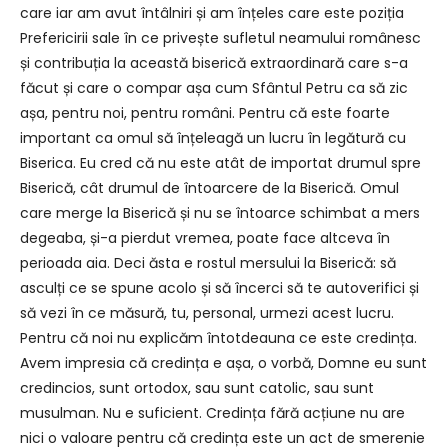
care iar am avut întâlniri și am înțeles care este poziția
Prefericirii sale în ce privește sufletul neamului românesc
și contribuția la această biserică extraordinară care s-a
făcut și care o compar așa cum Sfântul Petru ca să zic
așa, pentru noi, pentru români. Pentru că este foarte
important ca omul să înțeleagă un lucru în legătură cu
Biserica. Eu cred că nu este atât de importat drumul spre
Biserică, cât drumul de întoarcere de la Biserică. Omul
care merge la Biserică și nu se întoarce schimbat a mers
degeaba, și-a pierdut vremea, poate face altceva în
perioada aia. Deci ăsta e rostul mersului la Biserică: să
asculți ce se spune acolo și să încerci să te autoverifici și
să vezi în ce măsură, tu, personal, urmezi acest lucru.
Pentru că noi nu explicăm întotdeauna ce este credința.
Avem impresia că credința e așa, o vorbă, Domne eu sunt
credincios, sunt ortodox, sau sunt catolic, sau sunt
musulman. Nu e suficient. Credința fără acțiune nu are
nici o valoare pentru că credința este un act de smerenie