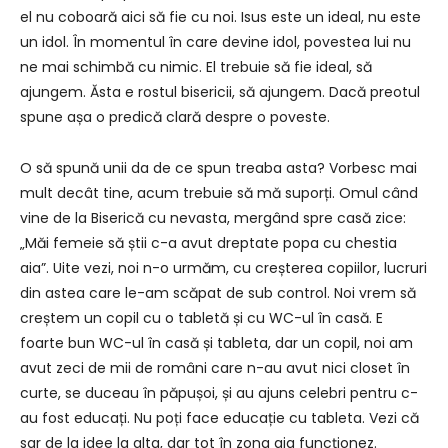
el nu coboară aici să fie cu noi. Isus este un ideal, nu este
un idol. În momentul în care devine idol, povestea lui nu
ne mai schimbă cu nimic. El trebuie să fie ideal, să
ajungem. Ăsta e rostul bisericii, să ajungem. Dacă preotul
spune așa o predică clară despre o poveste.
O să spună unii da de ce spun treaba asta? Vorbesc mai
mult decât tine, acum trebuie să mă suporți. Omul când
vine de la Biserică cu nevasta, mergând spre casă zice:
„Măi femeie să știi c-a avut dreptate popa cu chestia
aia”. Uite vezi, noi n-o urmăm, cu creșterea copiilor, lucruri
din astea care le-am scăpat de sub control. Noi vrem să
creștem un copil cu o tabletă și cu WC-ul în casă. E
foarte bun WC-ul în casă și tableta, dar un copil, noi am
avut zeci de mii de români care n-au avut nici closet în
curte, se duceau în păpușoi, și au ajuns celebri pentru c-
au fost educați. Nu poți face educație cu tableta. Vezi că
sar de la idee la alta, dar tot în zona aia funcționez.