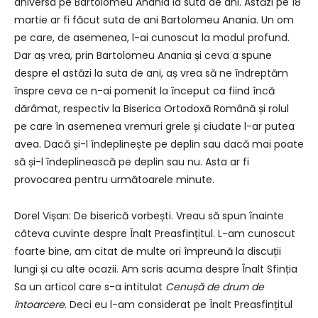
aniversa pe Bartolomeu Anania la suta de ani. Astăzi pe 18
martie ar fi făcut suta de ani Bartolomeu Anania. Un om
pe care, de asemenea, l-ai cunoscut la modul profund.
Dar aș vrea, prin Bartolomeu Anania și ceva a spune
despre el astăzi la suta de ani, aș vrea să ne îndreptăm
înspre ceva ce n-ai pomenit la început ca fiind încă
dărâmat, respectiv la Biserica Ortodoxă Română și rolul
pe care în asemenea vremuri grele și ciudate l-ar putea
avea. Dacă și-l îndeplinește pe deplin sau dacă mai poate
să și-l îndeplinească pe deplin sau nu. Asta ar fi
provocarea pentru următoarele minute.
Dorel Vișan: De biserică vorbești. Vreau să spun înainte
câteva cuvinte despre Înalt Preasfințitul. L-am cunoscut
foarte bine, am citat de multe ori împreună la discuții
lungi și cu alte ocazii. Am scris acuma despre Înalt Sfinția
Sa un articol care s-a intitulat
Cenușă de drum de
întoarcere
. Deci eu l-am considerat pe Înalt Preasfințitul