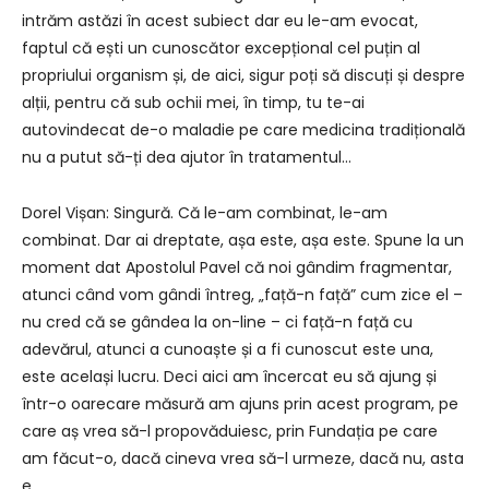
intrăm astăzi în acest subiect dar eu le-am evocat,
faptul că ești un cunoscător excepțional cel puțin al
propriului organism și, de aici, sigur poți să discuți și despre
alții, pentru că sub ochii mei, în timp, tu te-ai
autovindecat de-o maladie pe care medicina tradițională
nu a putut să-ți dea ajutor în tratamentul…
Dorel Vișan: Singură. Că le-am combinat, le-am
combinat. Dar ai dreptate, așa este, așa este. Spune la un
moment dat Apostolul Pavel că noi gândim fragmentar,
atunci când vom gândi întreg, „față-n față” cum zice el –
nu cred că se gândea la on-line – ci față-n față cu
adevărul, atunci a cunoaște și a fi cunoscut este una,
este același lucru. Deci aici am încercat eu să ajung și
într-o oarecare măsură am ajuns prin acest program, pe
care aș vrea să-l propovăduiesc, prin Fundația pe care
am făcut-o, dacă cineva vrea să-l urmeze, dacă nu, asta
e.