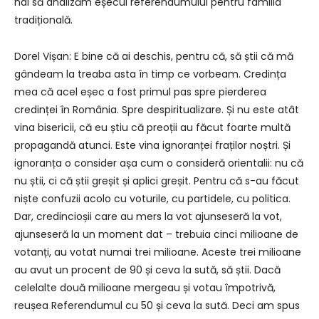
hai să analizăm eșecul referendumului pentru familia
tradițională.
Dorel Vișan: E bine că ai deschis, pentru că, să știi că mă
gândeam la treaba asta în timp ce vorbeam. Credința
mea că acel eșec a fost primul pas spre pierderea
credinței în România. Spre despiritualizare. Și nu este atât
vina bisericii, că eu știu că preoții au făcut foarte multă
propagandă atunci. Este vina ignoranței fraților noștri. Și
ignoranța o consider așa cum o consideră orientalii: nu că
nu știi, ci că știi greșit și aplici greșit. Pentru că s-au făcut
niște confuzii acolo cu voturile, cu partidele, cu politica.
Dar, credincioșii care au mers la vot ajunseseră la vot,
ajunseseră la un moment dat – trebuia cinci milioane de
votanți, au votat numai trei milioane. Aceste trei milioane
au avut un procent de 90 și ceva la sută, să știi. Dacă
celelalte două milioane mergeau și votau împotrivă,
reușea Referendumul cu 50 și ceva la sută. Deci am spus