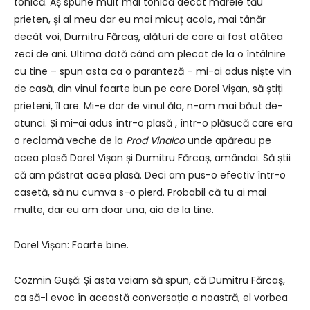
tonică. Aș spune mult mai tonică decât marele tău
prieten, și al meu dar eu mai micuț acolo, mai tânăr
decât voi, Dumitru Fărcaș, alături de care ai fost atâtea
zeci de ani. Ultima dată când am plecat de la o întâlnire
cu tine – spun asta ca o paranteză – mi-ai adus niște vin
de casă, din vinul foarte bun pe care Dorel Vișan, să știți
prieteni, îl are. Mi-e dor de vinul ăla, n-am mai băut de-
atunci. Și mi-ai adus într-o plasă , într-o plăsucă care era
o reclamă veche de la
Prod
V
inalco
unde apăreau pe
acea plasă Dorel Vișan și Dumitru Fărcaș, amândoi. Să știi
că am păstrat acea plasă. Deci am pus-o efectiv într-o
casetă, să nu cumva s-o pierd. Probabil că tu ai mai
multe, dar eu am doar una, aia de la tine.
Dorel Vișan: Foarte bine.
Cozmin Gușă: Și asta voiam să spun, că Dumitru Fărcaș,
ca să-l evoc în această conversație a noastră, el vorbea