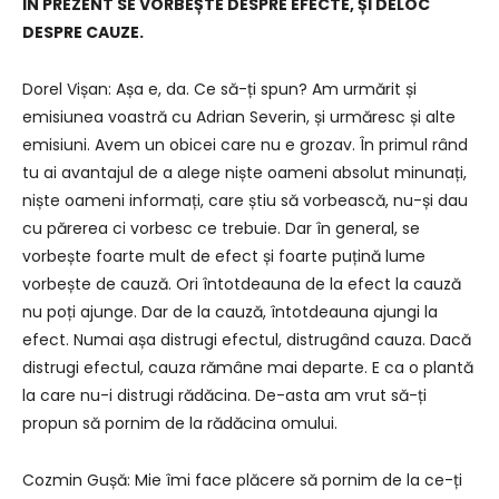
ÎN PREZENT SE VORBEȘTE DESPRE EFECTE, ȘI DELOC
DESPRE CAUZE.
Dorel Vișan: Așa e, da. Ce să-ți spun? Am urmărit și
emisiunea voastră cu Adrian Severin, și urmăresc și alte
emisiuni. Avem un obicei care nu e grozav. În primul rând
tu ai avantajul de a alege niște oameni absolut minunați,
niște oameni informați, care știu să vorbească, nu-și dau
cu părerea ci vorbesc ce trebuie. Dar în general, se
vorbește foarte mult de efect și foarte puțină lume
vorbește de cauză. Ori întotdeauna de la efect la cauză
nu poți ajunge. Dar de la cauză, întotdeauna ajungi la
efect. Numai așa distrugi efectul, distrugând cauza. Dacă
distrugi efectul, cauza rămâne mai departe. E ca o plantă
la care nu-i distrugi rădăcina. De-asta am vrut să-ți
propun să pornim de la rădăcina omului.
Cozmin Gușă: Mie îmi face plăcere să pornim de la ce-ți