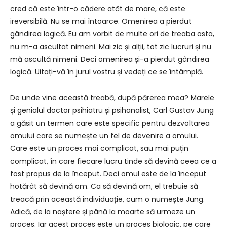
cred că este într-o cădere atât de mare, că este
ireversibilă. Nu se mai întoarce. Omenirea a pierdut
gândirea logică. Eu am vorbit de multe ori de treaba asta,
nu m-a ascultat nimeni. Mai zic și alții, tot zic lucruri și nu
mă ascultă nimeni. Deci omenirea și-a pierdut gândirea
logică. Uitați-vă în jurul vostru și vedeți ce se întâmplă.
De unde vine această treabă, după părerea mea? Marele
și genialul doctor psihiatru și psihanalist, Carl Gustav Jung
a găsit un termen care este specific pentru dezvoltarea
omului care se numește un fel de devenire a omului.
Care este un proces mai complicat, sau mai puțin
complicat, în care fiecare lucru tinde să devină ceea ce a
fost propus de la început. Deci omul este de la început
hotărât să devină om. Ca să devină om, el trebuie să
treacă prin această individuație, cum o numește Jung.
Adică, de la naștere și până la moarte să urmeze un
proces. Iar acest proces este un proces biologic, pe care