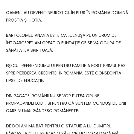
OAMENII AU DEVENIT NEUROTICI, ÎN PLUS ÎN ROMÂNIA DOMINĂ
PROSTIA ȘI HOȚIA.
BARTOLOMEU ANANIA ESTE CA „CENUȘA PE UN DRUM DE
ÎNTOARCERE”. AM CREAT O FUNDAȚIE CE SE VA OCUPA DE
SĂNĂTATEA SPIRITUALĂ.
EȘECUL REFERENDUMULUI PENTRU FAMILIE A FOST PRIMUL PAS
SPRE PIERDEREA CREDINȚEI ÎN ROMÂNIA. ESTE CONSECINȚA
LIPSEI DE EDUCAȚIE.
DIN PĂCATE, ROMÂNII NU SE VOR PUTEA OPUNE
PROPAGANDEI LGBT, ȘI PENTRU CĂ SUNTEM CONDUȘI DE UNII
CARE NU MAI GÂNDESC ROMÂNEȘTE.
DE DOI ANI MĂ BAT PENTRU O STATUIE A LUI DUMITRU
FĂRCAȘ LA CLUJ. PE BOC O SĂ-L CRITIC DOAR DACĂ MĂ