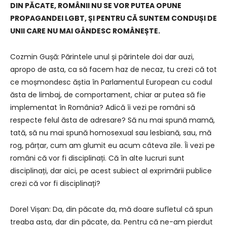
DIN PĂCATE, ROMÂNII NU SE VOR PUTEA OPUNE
PROPAGANDEI LGBT, ȘI PENTRU CĂ SUNTEM CONDUȘI DE
UNII CARE NU MAI GÂNDESC ROMÂNEȘTE.
Cozmin Gușă: Părintele unul și părintele doi dar auzi,
apropo de asta, ca să facem haz de necaz, tu crezi că tot
ce moșmondesc ăștia în Parlamentul European cu codul
ăsta de limbaj, de comportament, chiar ar putea să fie
implementat în România? Adică îi vezi pe români să
respecte felul ăsta de adresare? Să nu mai spună mamă,
tată, să nu mai spună homosexual sau lesbiană, sau, mă
rog, pârțar, cum am glumit eu acum câteva zile. Îi vezi pe
români că vor fi disciplinați. Că în alte lucruri sunt
disciplinați, dar aici, pe acest subiect al exprimării publice
crezi că vor fi disciplinați?
Dorel Vișan: Da, din păcate da, mă doare sufletul că spun
treaba asta, dar din păcate, da. Pentru că ne-am pierdut