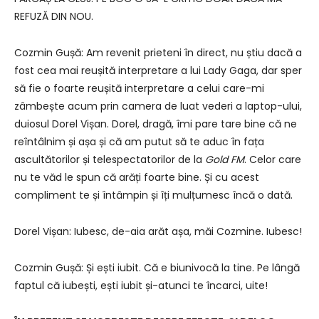
REFUZĂ DIN NOU.
Cozmin Gușă: Am revenit prieteni în direct, nu știu dacă a
fost cea mai reușită interpretare a lui Lady Gaga, dar sper
să fie o foarte reușită interpretare a celui care-mi
zâmbește acum prin camera de luat vederi a laptop-ului,
duiosul Dorel Vișan. Dorel, dragă, îmi pare tare bine că ne
reîntâlnim și așa și că am putut să te aduc în fața
ascultătorilor și telespectatorilor de la
Gold FM
. Celor care
nu te văd le spun că arăți foarte bine. Și cu acest
compliment te și întâmpin și îți mulțumesc încă o dată.
Dorel Vișan: Iubesc, de-aia arăt așa, măi Cozmine. Iubesc!
Cozmin Gușă: Și ești iubit. Că e biunivocă la tine. Pe lângă
faptul că iubești, ești iubit și-atunci te încarci, uite!