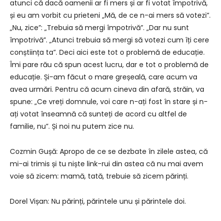
atunci că dacă oamenii ar fi mers și ar fi votat împotrivă,
și eu am vorbit cu prieteni „Mă, de ce n-ai mers să votezi”.
„Nu, zice”: „Trebuia să mergi împotrivă”. „Dar nu sunt
împotrivă”. „Atunci trebuia să mergi să votezi cum îți cere
conștiința ta”. Deci aici este tot o problemă de educație.
Îmi pare rău că spun acest lucru, dar e tot o problemă de
educație. Și-am făcut o mare greșeală, care acum va
avea urmări. Pentru că acum cineva din afară, străin, va
spune: „Ce vreți domnule, voi care n-ați fost în stare și n-
ați votat înseamnă că sunteți de acord cu altfel de
familie, nu”. Și noi nu putem zice nu.
Cozmin Gușă: Apropo de ce se dezbate în zilele astea, că
mi-ai trimis și tu niște link-rui din astea că nu mai avem
voie să zicem: mamă, tată, trebuie să zicem părinți.
Dorel Vișan: Nu părinți, părintele unu și părintele doi.