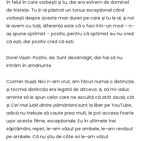
în felul în care vorbești și tu, dar era extrem de dominat
de tristețe. Tu ți-ai păstrat un tonus excepțional când
vorbești despre aceste mari dureri pe care și tu le ai, și noi
le avem cu toții, diferența este că o faci într-un mod – n-
aș spune optimist – pozitiv, pentru că optimist eu nu cred
că ești, dar pozitiv cred că ești.
Dorel Vișan: Pozitiv, da. Sunt dezamăgit, dar hai să nu
intrăm în amănunte.
Cozmin Gușă: Nici n-am vrut, am făcut numai o distincție,
și tocmai distincția era legată de altceva. A, să mi-aduc
aminte să le spun celor care ne ascultă că atât
Iacob
, cât
și
Cel mai iubit dintre pământeni
sunt la liber pe YouTube,
adică nu trebuie să caute prea mult, le pot accesa foarte
ușor aceste filme, excepționale. Eu în ultimele trei
săptămâni, repet, le-am văzut pe ambele, le-am revăzut
pe ambele. Că nu știu de câte ori le-am văzut