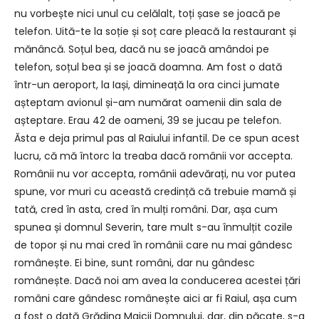
nu vorbește nici unul cu celălalt, toți șase se joacă pe
telefon. Uită-te la soție și soț care pleacă la restaurant și
mănâncă. Soțul bea, dacă nu se joacă amândoi pe
telefon, soțul bea și se joacă doamna. Am fost o dată
într-un aeroport, la Iași, dimineață la ora cinci jumate
așteptam avionul și-am numărat oamenii din sala de
așteptare. Erau 42 de oameni, 39 se jucau pe telefon.
Ăsta e deja primul pas al Raiului infantil. De ce spun acest
lucru, că mă întorc la treaba dacă românii vor accepta.
Românii nu vor accepta, românii adevărați, nu vor putea
spune, vor muri cu această credință că trebuie mamă și
tată, cred în asta, cred în mulți români. Dar, așa cum
spunea și domnul Severin, tare mult s-au înmulțit cozile
de topor și nu mai cred în românii care nu mai gândesc
românește. Ei bine, sunt români, dar nu gândesc
românește. Dacă noi am avea la conducerea acestei țări
români care gândesc românește aici ar fi Raiul, așa cum
a fost o dată Grădina Maicii Domnului, dar, din păcate, s-a