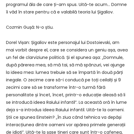
programul ăla de care ți-am spus. Uită-te acum… Domne
îi văd în stare pentru că e valabilă teoria lui Șigaliov.
Cozmin Gușă: N-o știu.
Dorel Vișan: Șigaliov este personajul lui Dostoievski, am
mai vorbit despre el, care se considera un geniu așa, avea
un fel de clarviziune politică. Și el spunea așa: „Domnule,
după părerea mea, să mă tai, să mă spânzuri, vei ajunge
la ideea mea: lumea trebuie să se împartă în două părți
inegale. O zecime care să-i conducă pe toți ceilalți și 9
zecimi care să se transforme într-o turmă fără
personalitate și încet, încet, printr-o educație aleasă să li
se introducă ideea Raiului infantil”. La această oră în lume
deja s-a introdus ideea Raiului infantil. Uită-te la oameni.
Știi ce spunea Einstein? „În ziua când tehnica va depăși
interacțiunea dintre oameni vor apărea primele generații
de idioți”. Uită-te la șase tineri care sunt într-o cafenea,