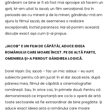
gândeam ce bine ar fi să fost mai aproape să facem un
șpriț. M-am uitat la
Iacob
, un film senzațional. Era în
perioada aia cu minerii și de la mineri, gândindu-mă am
ajuns la filmul
Iacob
, de asemenea o realizare
excepțională, închid paranteza. Hai să pornim această
discuție exact așa cum ți-ai propus.
„IACOB” E UN FILM DE CĂPĂTÂI, ADUCE IDEEA
ROMÂNULUI CARE MOARE ÎNCET. PE DE ALTĂ PARTE,
OMENIREA ȘI-A PIERDUT GÂNDIREA LOGICĂ.
Dorel Vișan: Da,
Iacob –
fac un mic adaus – eu sunt
subiectiv pentru că am jucat în el dar
Iacob
este, după
părerea mea, filmul de căpătâi a cinematografiei
românești. Sau, în orice caz, în primele două. Pentru că
demonstrează ce importanță are ca la o operă de artă
toate sectoarele să fie extraordinar de bine pregătite. Și
aduce exact ideea asta a românului care moare