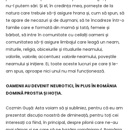
nu-l putem sări. Și el, în credința mea, pornește de la
natura care trebuie să-ți asigure hrana și, cum să spun, să
te apare de necazuri și de dușmani, să te încadreze într-o
familie care e formată din mamă și tată, femeie și
bărbat, să intre în comunitate cu ceilalți oameni și
comunitatea să-ți asigure limbajul care leagă un neam,
miturile, religia, obiceiurile și ritualurile neamului,
valorile,
valorile,
accentuez
valorile
neamului, poveștile
neamului și inițiere. Ei, toate aceste lucruri pe care ți le-
am spus, aproape nici unul nu mai funcționează.
OAMENII AU DEVENIT NEUROTICI, ÎN PLUS ÎN ROMÂNIA
DOMINĂ PROSTIA ȘI HOȚIA.
Cozmin Gușă: Asta voiam să și subliniez, pentru că eu am
prezentat discuția noastră de dimineață, pentru toți cei
interesați ca fiind, în principal, despre pilonii care ne-au
mai rămas și pe care să ne bazăm românismul, România,