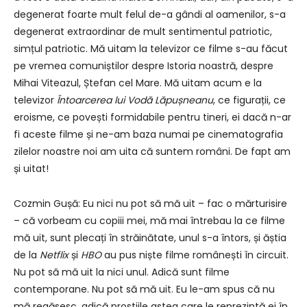
degenerat foarte mult felul de-a gândi al oamenilor, s-a
degenerat extraordinar de mult sentimentul patriotic,
simțul patriotic. Mă uitam la televizor ce filme s-au făcut
pe vremea comuniștilor despre Istoria noastră, despre
Mihai Viteazul, Ștefan cel Mare. Mă uitam acum e la
televizor
Întoarcerea lui Vodă Lăpușneanu
, ce figurații, ce
eroisme, ce povești formidabile pentru tineri, ei dacă n-ar
fi aceste filme și ne-am baza numai pe cinematografia
zilelor noastre noi am uita că suntem români. De fapt am
și uitat!
Cozmin Gușă: Eu nici nu pot să mă uit – fac o mărturisire
– că vorbeam cu copiii mei, mă mai întrebau la ce filme
mă uit, sunt plecați în străinătate, unul s-a întors, și ăștia
de la
Netflix
și
HBO
au pus niște filme românești în circuit.
Nu pot să mă uit la nici unul. Adică sunt filme
contemporane. Nu pot să mă uit. Eu le-am spus că nu
mă regăsesc, adică prostiile astea care le reprezintă ei în