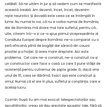
celălalt. Să ne uităm în jur și să vedem cum se manifestă
această treabă. Am devenit, încet, încet, devenim
niște neurotici. Și dovadă este ceea ce se întâmplă în
lume. Nu numai la noi, că nu e vorba numai de România,
dar de România mă doare mai tare sufletul, pentru că…
uite, citeam într-o zi ce-a spus primul vicepreședinte al
Consiliului Europei despre România: ne-a comparat cu o
țară africană, plină de bogății dar săracă din cauza
prostiei și a hoției. Și avea mare dreptate. Aici este
problema. Cel care ne-a construit, ne-a construit ca și
un constructor care face o casă. La care îi pune stâlpi de
rezistență pentru cutremur de șapte grade. Ei, dacă vine
unul de 10, casa se dărâmă. Exact așa este construit și
omul. Numai că el are în plus, sufletul și conștiința, care e
același lucru.
Cozmin Gușă: Eu am mai evocat telespectatorilor sau
ascultătorilor, vreau să dau greutate spuselor tale, fără să