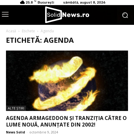
C
25.8
București
sâmbătă, august 8, 2026
Acasă
Etichete
Agenda
ETICHETĂ: AGENDA
ALTE ŞTIRI
AGENDA ARMAGEDDON ȘI TRANZIȚIA CĂTRE O
LUME NOUĂ, ANUNȚATE DIN 2002!
News Solid
-
octombrie 9, 2024