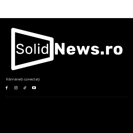
Rămâneți conectați: