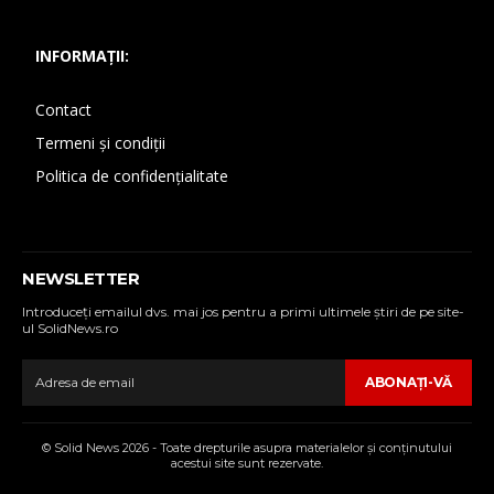
INFORMAȚII:
Contact
Termeni și condiții
Politica de confidențialitate
NEWSLETTER
Introduceţi emailul dvs. mai jos pentru a primi ultimele ştiri de pe site-
ul SolidNews.ro
ABONAŢI-VĂ
© Solid News 2026 - Toate drepturile asupra materialelor şi conţinutului
acestui site sunt rezervate.