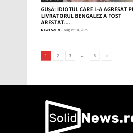
GUȘĂ: IDIOTUL CARE L-A AGRESAT P
LIVRATORUL BENGALEZ A FOST
ARESTAT....
News Solid
-
august 28, 2025
...
1
2
3
6