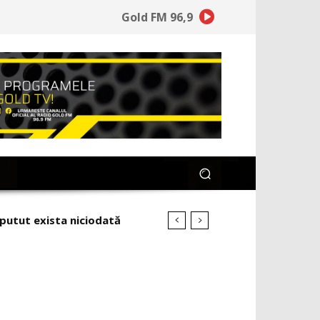
Gold FM 96,9
tut exista niciodată