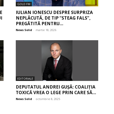
GOLD FM
E
IULIAN IONESCU DESPRE SURPRIZA
I
NEPLĂCUTĂ, DE TIP “STEAG FALS”,
PREGĂTITĂ PENTRU...
News Solid
-
martie 18, 2026
EDITORIALE
DEPUTATUL ANDREI GUȘĂ: COALIȚIA
E
TOXICĂ VREA O LEGE PRIN CARE SĂ...
News Solid
-
octombrie 8, 2025