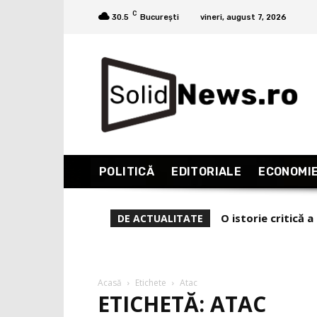
C
30.5
București
vineri, august 7, 2026
POLITICĂ
EDITORIALE
ECONOMI
O istorie critică a 
De ce l-a demis Ze
DE ACTUALITATE
Acasă
Etichete
Atac
ETICHETĂ: ATAC