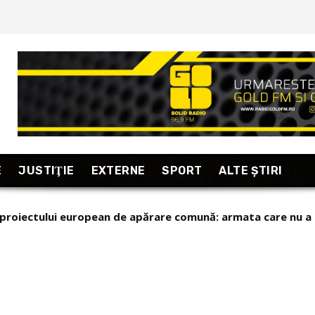
E
JUSTIŢIE
EXTERNE
SPORT
ALTE ŞTIRI
proiectului european de apărare comună: armata care nu a pu
lenski pe popularul Ministru al Apărării