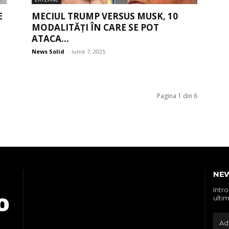
E
MECIUL TRUMP VERSUS MUSK, 10
MODALITĂȚI ÎN CARE SE POT
ATACA...
News Solid
-
iunie 7, 2025
Pagina 1 din 6
NE
Intr
ultim