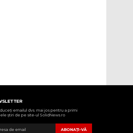
WSLETTER
oduceţi emailul dvs. mai jos pentru a primi
ele ştiri de pe site-ul SolidNews.ro
ABONAŢI-VĂ