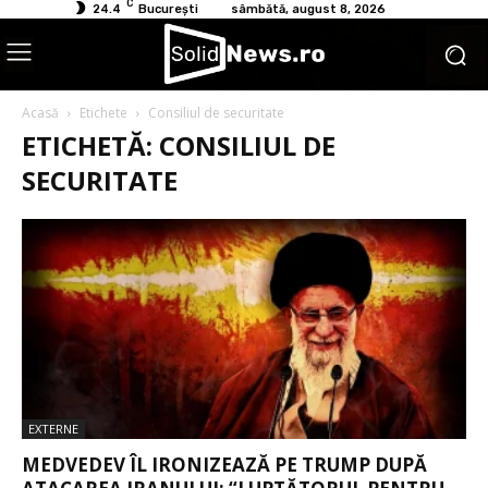
C
24.4
București
sâmbătă, august 8, 2026
Acasă
Etichete
Consiliul de securitate
ETICHETĂ: CONSILIUL DE
SECURITATE
EXTERNE
MEDVEDEV ÎL IRONIZEAZĂ PE TRUMP DUPĂ