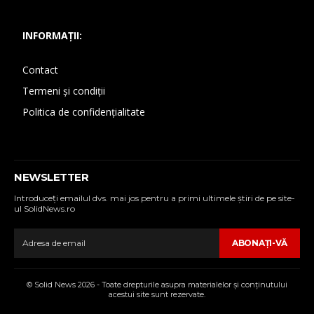
INFORMAȚII:
Contact
Termeni și condiții
Politica de confidențialitate
NEWSLETTER
Introduceţi emailul dvs. mai jos pentru a primi ultimele ştiri de pe site-
ul SolidNews.ro
ABONAŢI-VĂ
© Solid News 2026 - Toate drepturile asupra materialelor şi conţinutului
acestui site sunt rezervate.