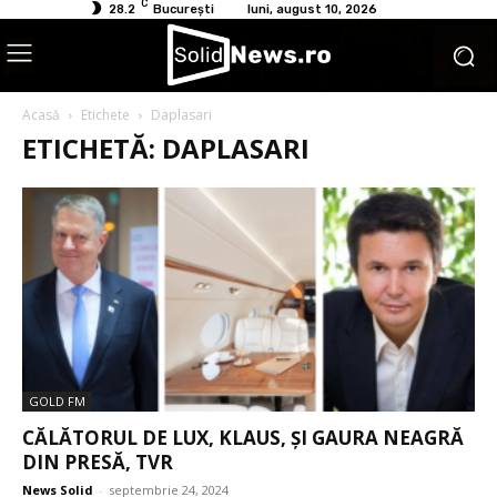
C
28.2
București
luni, august 10, 2026
Acasă
Etichete
Daplasari
ETICHETĂ: DAPLASARI
GOLD FM
CĂLĂTORUL DE LUX, KLAUS, ȘI GAURA NEAGRĂ
DIN PRESĂ, TVR
News Solid
-
septembrie 24, 2024