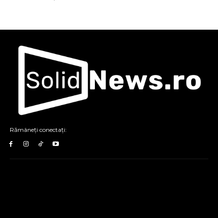
Rămâneți conectați: