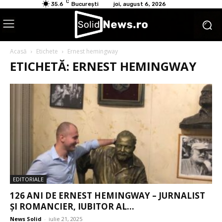
C
35.6
București
joi, august 6, 2026
Acasă
Etichete
Ernest hemingway
ETICHETĂ: ERNEST HEMINGWAY
EDITORIALE
126 ANI DE ERNEST HEMINGWAY – JURNALIST
ȘI ROMANCIER, IUBITOR AL...
News Solid
-
iulie 21, 2025