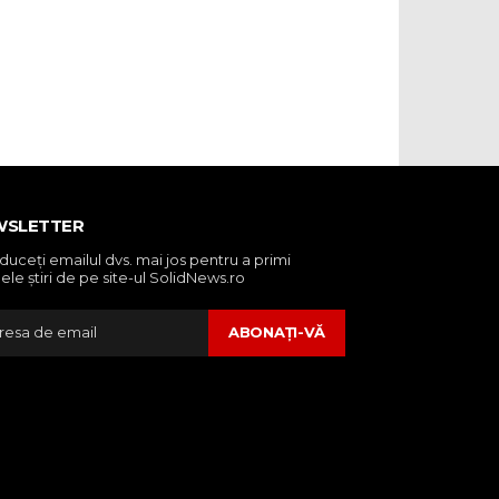
WSLETTER
oduceţi emailul dvs. mai jos pentru a primi
ele ştiri de pe site-ul SolidNews.ro
ABONAŢI-VĂ