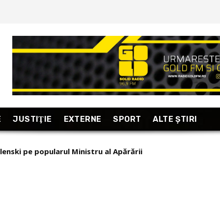
E
JUSTIŢIE
EXTERNE
SPORT
ALTE ŞTIRI
enski pe popularul Ministru al Apărării
Pan-Europa și nazismul: punct – contrapunct