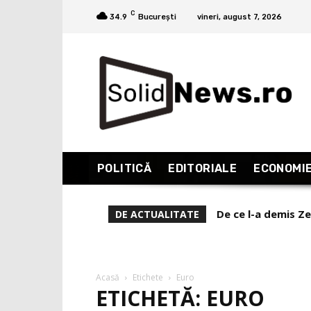
C
34.9
București
vineri, august 7, 2026
POLITICĂ
EDITORIALE
ECONOMI
De ce l-a demis Zel
Sinarhia (VII). 
DE ACTUALITATE
Acasă
Etichete
Euro
ETICHETĂ: EURO