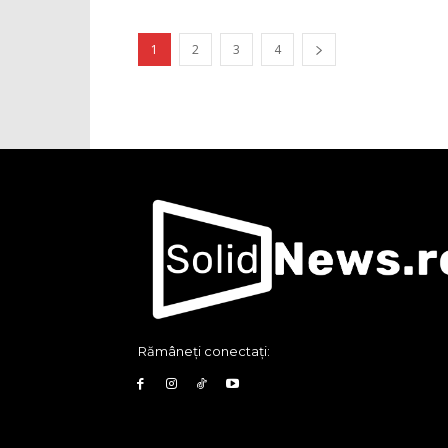
1
2
3
4
Rămâneți conectați: