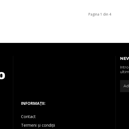
Pagina 1 din 4
NE
Intr
ultim
INFORMAȚII:
Contact
Termeni și condiții