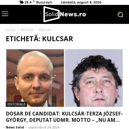
C
28.4
București
sâmbătă, august 8, 2026
Acasă
Etichete
Kulcsar
ETICHETĂ: KULCSAR
EDITORIALE
DOSAR DE CANDIDAT: KULCSÁR-TERZA JÓZSEF-
GYÖRGY, DEPUTAT UDMR. MOTTO – „NU AM...
News Solid
-
septembrie 24, 2024