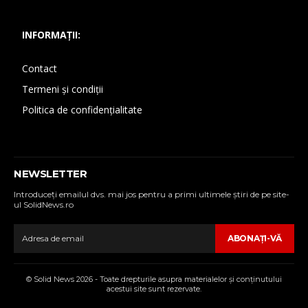
INFORMAȚII:
Contact
Termeni și condiții
Politica de confidențialitate
NEWSLETTER
Introduceţi emailul dvs. mai jos pentru a primi ultimele ştiri de pe site-
ul SolidNews.ro
ABONAŢI-VĂ
© Solid News 2026 - Toate drepturile asupra materialelor şi conţinutului
acestui site sunt rezervate.