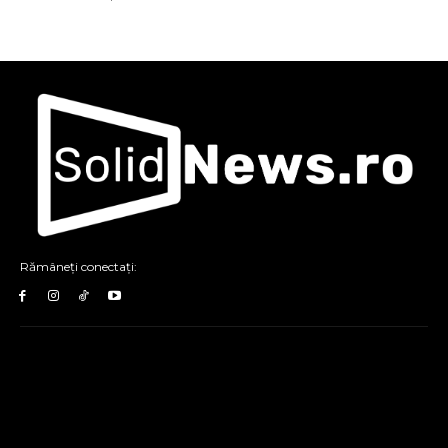
Rămâneți conectați: