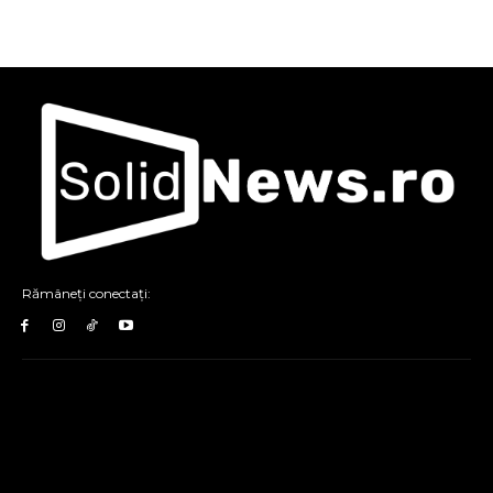
Rămâneți conectați: