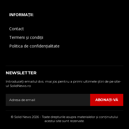
INFORMAȚII:
Contact
Termeni și condiții
Politica de confidențialitate
NEWSLETTER
Introduceţi emailul dvs. mai jos pentru a primi ultimele ştiri de pe site-
ul SolidNews.ro
ABONAŢI-VĂ
© Solid News 2026 - Toate drepturile asupra materialelor şi conţinutului
acestui site sunt rezervate.