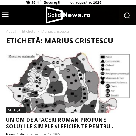
C
35.4
București
joi, august 6, 2026
Acasă
Etichete
Marius cristescu
ETICHETĂ: MARIUS CRISTESCU
ALTE ŞTIRI
UN OM DE AFACERI ROMÂN PROPUNE
SOLUȚIILE SIMPLE ȘI EFICIENTE PENTRU...
News Solid
-
octombrie 12, 2022