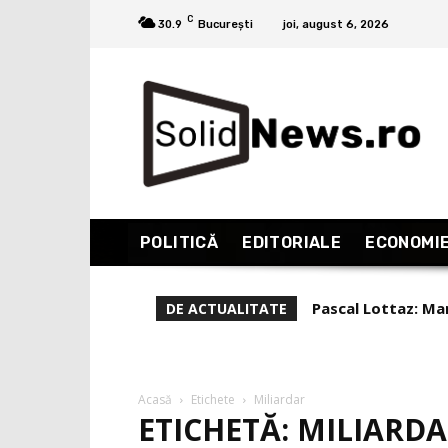
C
30.9
București
joi, august 6, 2026
POLITICĂ
EDITORIALE
ECONOMI
Pascal Lottaz: Marea 
Liviu Alexa, repor
DE ACTUALITATE
(Partea 1)
Acasă
Etichete
Miliardar
ETICHETĂ: MILIARD