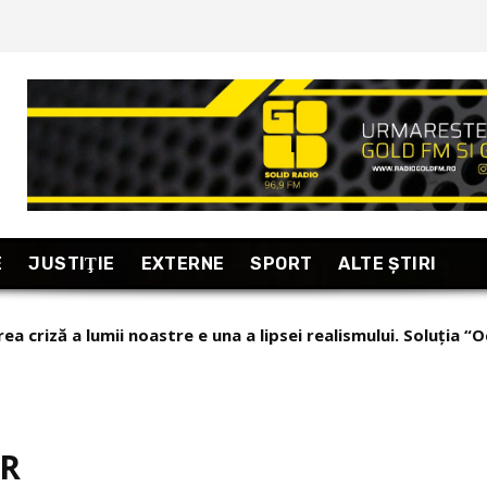
E
JUSTIŢIE
EXTERNE
SPORT
ALTE ŞTIRI
criză a lumii noastre e una a lipsei realismului. Soluția “Occ
taj excepțional din Armenia, “țara care se uită în fiecare dim
AR