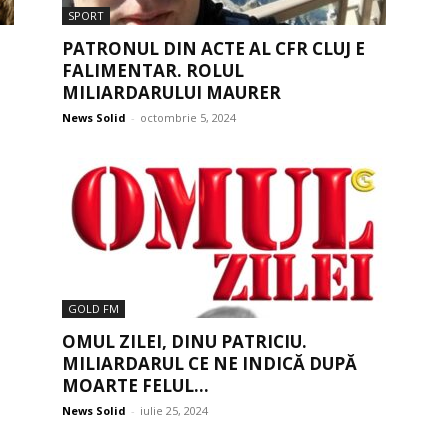
SPORT
PATRONUL DIN ACTE AL CFR CLUJ E
FALIMENTAR. ROLUL
MILIARDARULUI MAURER
News Solid
-
octombrie 5, 2024
GOLD FM
OMUL ZILEI, DINU PATRICIU.
MILIARDARUL CE NE INDICĂ DUPĂ
MOARTE FELUL...
News Solid
-
iulie 25, 2024