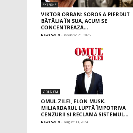
EXTERNE
VIKTOR ORBAN: SOROS A PIERDUT
BĂTĂLIA ÎN SUA, ACUM SE
CONCENTREAZĂ...
News Solid
-
ianuarie 21, 2025
GOLD FM
OMUL ZILEI, ELON MUSK.
MILIARDARUL LUPTĂ ÎMPOTRIVA
CENZURII ȘI RECLAMĂ SISTEMUL...
News Solid
-
august 13, 2024