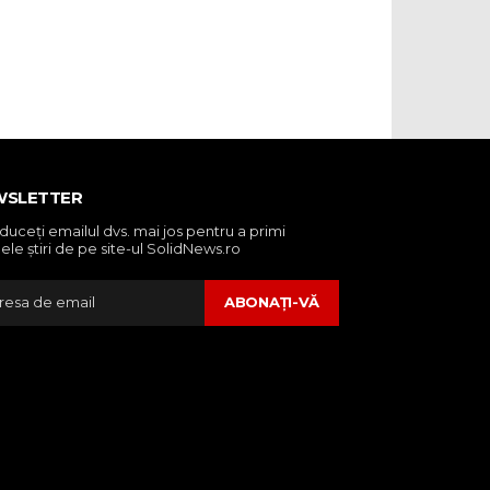
WSLETTER
oduceţi emailul dvs. mai jos pentru a primi
ele ştiri de pe site-ul SolidNews.ro
ABONAŢI-VĂ