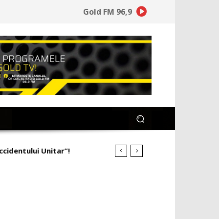
Gold FM 96,9
identului Unitar”!
ineață la ce a pierdut”!