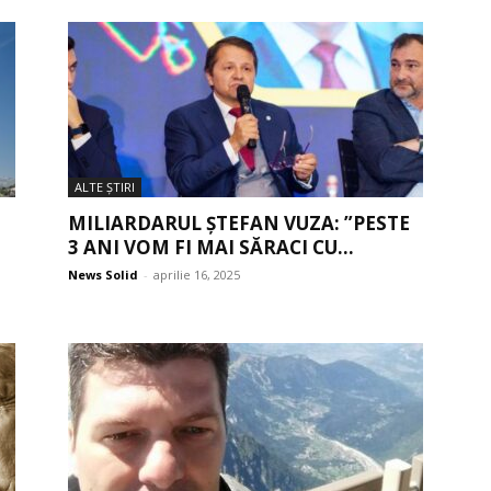
ALTE ŞTIRI
MILIARDARUL ȘTEFAN VUZA: ”PESTE
3 ANI VOM FI MAI SĂRACI CU...
News Solid
-
aprilie 16, 2025