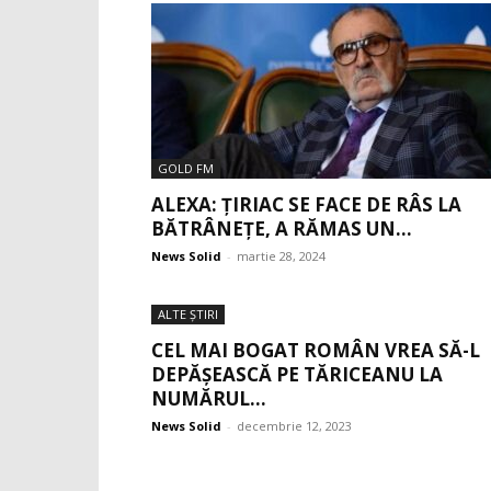
GOLD FM
ALEXA: ȚIRIAC SE FACE DE RÂS LA
BĂTRÂNEȚE, A RĂMAS UN...
News Solid
-
martie 28, 2024
ALTE ŞTIRI
CEL MAI BOGAT ROMÂN VREA SĂ-L
DEPĂȘEASCĂ PE TĂRICEANU LA
NUMĂRUL...
News Solid
-
decembrie 12, 2023