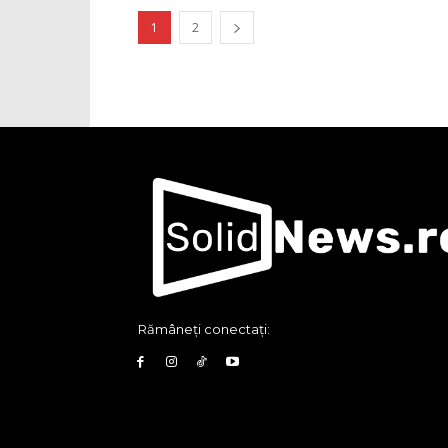
1
2
Rămâneți conectați: