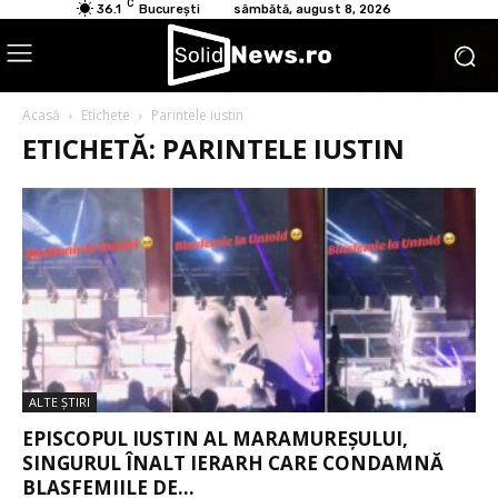
C
36.1
București
sâmbătă, august 8, 2026
Acasă
Etichete
Parintele iustin
ETICHETĂ: PARINTELE IUSTIN
ALTE ŞTIRI
EPISCOPUL IUSTIN AL MARAMUREȘULUI,
SINGURUL ÎNALT IERARH CARE CONDAMNĂ
BLASFEMIILE DE...