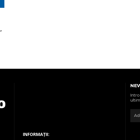
,
NE
Intr
ultim
INFORMAȚII: