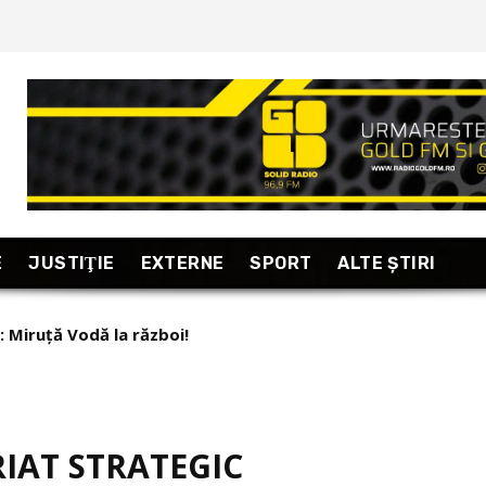
E
JUSTIŢIE
EXTERNE
SPORT
ALTE ŞTIRI
: Miruță Vodă la război!
RIAT STRATEGIC