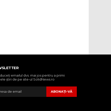
WSLETTER
oduceţi emailul dvs. mai jos pentru a primi
ele ştiri de pe site-ul SolidNews.ro
ABONAŢI-VĂ