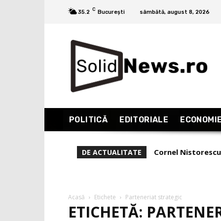
C
35.2
București
sâmbătă, august 8, 2026
POLITICĂ
EDITORIALE
ECONOMI
Cornel Nistorescu
DE ACTUALITATE
Acasă
Etichete
Parteneriat strategic
ETICHETĂ: PARTENE