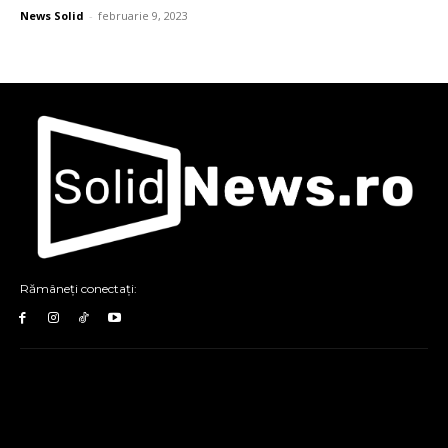
News Solid
-
februarie 9, 2023
Rămâneți conectați: