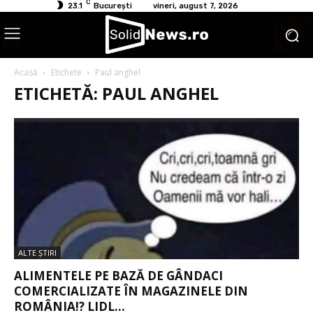
C
23.1
București
vineri, august 7, 2026
Acasă
Etichete
Paul anghel
ETICHETĂ: PAUL ANGHEL
ALTE ŞTIRI
ALIMENTELE PE BAZĂ DE GÂNDACI
COMERCIALIZATE ÎN MAGAZINELE DIN
ROMÂNIA!? LIDL...