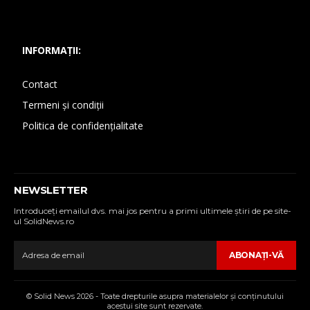
INFORMAȚII:
Contact
Termeni și condiții
Politica de confidențialitate
NEWSLETTER
Introduceţi emailul dvs. mai jos pentru a primi ultimele ştiri de pe site-
ul SolidNews.ro
ABONAŢI-VĂ
© Solid News 2026 - Toate drepturile asupra materialelor şi conţinutului
acestui site sunt rezervate.