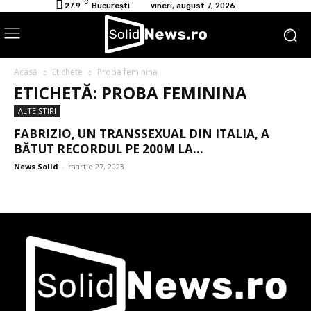
C
27.9
București
vineri, august 7, 2026
Acasă
Etichete
Proba feminina
ETICHETĂ: PROBA FEMININA
ALTE ŞTIRI
FABRIZIO, UN TRANSSEXUAL DIN ITALIA, A
BĂTUT RECORDUL PE 200M LA...
News Solid
-
martie 27, 2023