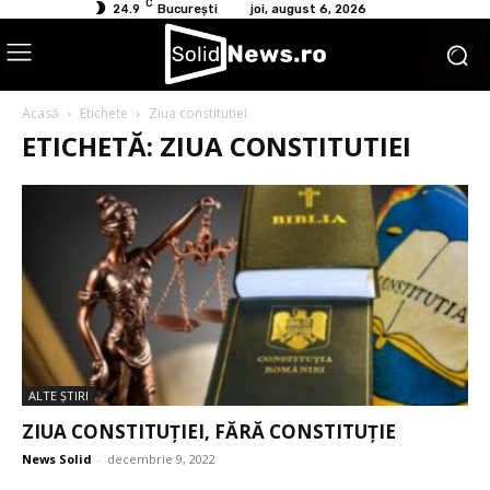
C
24.9
București
joi, august 6, 2026
Acasă
Etichete
Ziua constitutiei
ETICHETĂ: ZIUA CONSTITUTIEI
ALTE ŞTIRI
ZIUA CONSTITUȚIEI, FĂRĂ CONSTITUȚIE
News Solid
-
decembrie 9, 2022