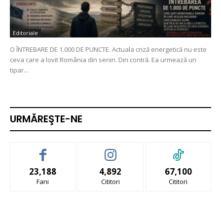
Editoriale
O ÎNTREBARE DE 1.000 DE PUNCTE. Actuala criză energetică nu este
ceva care a lovit România din senin. Din contră. Ea urmează un
tipar...
URMĂREŞTE-NE
23,188
4,892
67,100
Fani
Cititori
Cititori