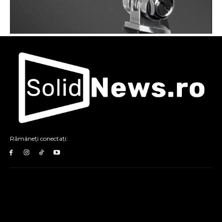
Rămâneți conectați: