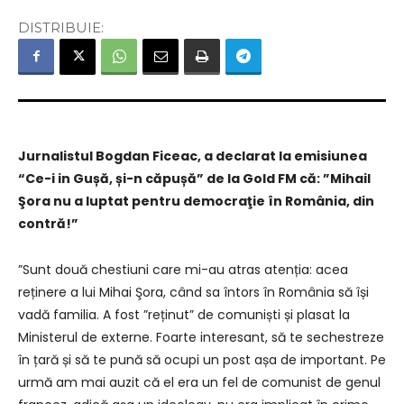
DISTRIBUIE:
Jurnalistul Bogdan Ficeac, a declarat la emisiunea
“Ce-i in Gușă, și-n căpușă” de la Gold FM că: ”Mihail
Şora nu a luptat pentru democraţie în România, din
contră!”
”Sunt două chestiuni care mi-au atras atenția: acea
reținere a lui Mihai Şora, când sa întors în România să își
vadă familia. A fost ”reținut” de comuniști și plasat la
Ministerul de externe. Foarte interesant, să te sechestreze
în țară și să te pună să ocupi un post așa de important. Pe
urmă am mai auzit că el era un fel de comunist de genul