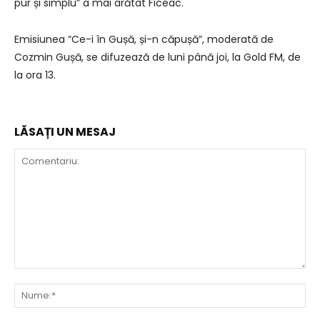
pur și simplu” a mai arătat Ficeac.
Emisiunea “Ce-i în Gușă, și-n căpușă”, moderată de
Cozmin Gușă, se difuzează de luni până joi, la Gold FM, de
la ora 13.
LĂSAȚI UN MESAJ
Comentariu:
Nu