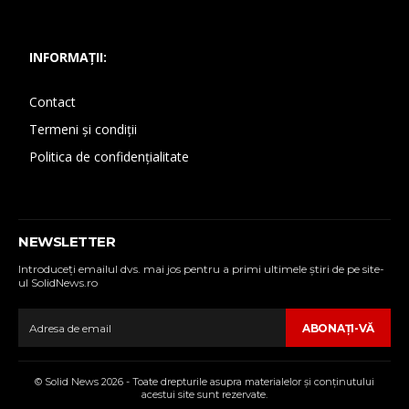
INFORMAȚII:
Contact
Termeni și condiții
Politica de confidențialitate
NEWSLETTER
Introduceţi emailul dvs. mai jos pentru a primi ultimele ştiri de pe site-
ul SolidNews.ro
ABONAŢI-VĂ
© Solid News 2026 - Toate drepturile asupra materialelor şi conţinutului
acestui site sunt rezervate.