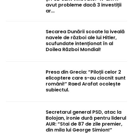
avut probleme dacă 3 investiții
ar...
Secarea Dunării scoate la iveală
navele de război ale lui Hitler,
scufundate intenționat în al
Doilea Război Mondial!
Presa din Grecia: ”Piloții celor 2
elicoptere care s-au ciocnit sunt
români!” Raed Arafat ocolește
subiectul.
Secretarul general PSD, atac la
Bolojan, ironie dură pentru liderul
AUR: “Stai de 87 de zile premier,
din mila lui George Simion!”