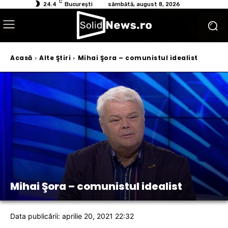
C
24.4
București
sâmbătă, august 8, 2026
Acasă
Alte Ştiri
Mihai Şora – comunistul idealist
Mihai Şora – comunistul idealist
Data publicării: aprilie 20, 2021 22:32