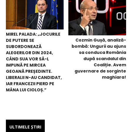
MIREL PALADA: „JOCURILE
Cozmin Gușă, analiză-
DE PUTERE SE
bombă: Ungurii au ajuns
SUBORDONEAZĂ
sa conduca România
ALEGERILOR DIN 2024,
după scandalul din
CÂND SUA VOR SĂ-L
Coaliție. Avem
IMPUNĂ PE MIRCEA
guvernare de sorginte
GEOANĂ PREȘEDINTE.
maghiara!
LIBERALII N-AU CANDIDAT,
IAR FRANCEZII PIERD PE
MÂNA LUI CIOLOȘ.”
ULTIMELE ŞTIRI