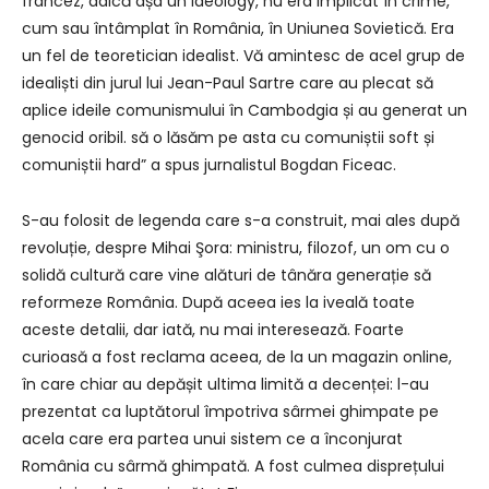
francez, adică așa un ideology, nu era implicat în crime,
cum sau întâmplat în România, în Uniunea Sovietică. Era
un fel de teoretician idealist. Vă amintesc de acel grup de
idealiști din jurul lui Jean-Paul Sartre care au plecat să
aplice ideile comunismului în Cambodgia și au generat un
genocid oribil. să o lăsăm pe asta cu comuniștii soft și
comuniștii hard” a spus jurnalistul Bogdan Ficeac.
S-au folosit de legenda care s-a construit, mai ales după
revoluție, despre Mihai Şora: ministru, filozof, un om cu o
solidă cultură care vine alături de tânăra generație să
reformeze România. După aceea ies la iveală toate
aceste detalii, dar iată, nu mai interesează. Foarte
curioasă a fost reclama aceea, de la un magazin online,
în care chiar au depășit ultima limită a decenței: l-au
prezentat ca luptătorul împotriva sârmei ghimpate pe
acela care era partea unui sistem ce a înconjurat
România cu sârmă ghimpată. A fost culmea disprețului