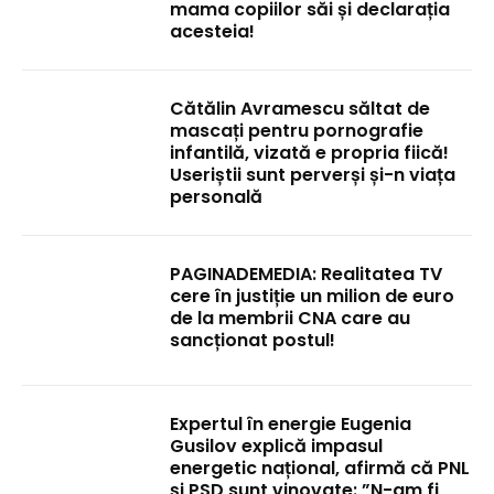
mama copiilor săi și declarația
acesteia!
Cătălin Avramescu săltat de
mascați pentru pornografie
infantilă, vizată e propria fiică!
Useriștii sunt perverși și-n viața
personală
PAGINADEMEDIA: Realitatea TV
cere în justiție un milion de euro
de la membrii CNA care au
sancționat postul!
Expertul în energie Eugenia
Gusilov explică impasul
energetic național, afirmă că PNL
și PSD sunt vinovate: ”N-am fi