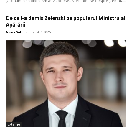
și continuă să piară. Am auzit adesea vorbindu-se despre „armata...
De ce l-a demis Zelenski pe popularul Ministru al
Apărării
News Solid
-
august 7, 2026
Externe