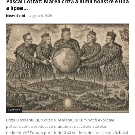
Pascal Lottaz: Marea criză a lumii noastre e una
a lipsei...
News Solid
-
august 6, 2026
Externe
Criza Occidentului, o criză a Realismului Cum pot fi explicate
politicile contraproductive și autodistructive ale statelor
occidentale? Europa pare fericită să se dezindustrializeze, războiul