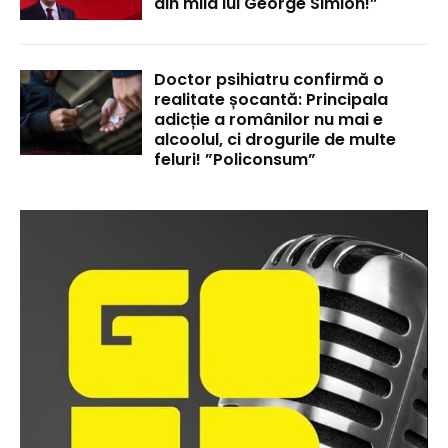
din mila lui George Simion!”
Doctor psihiatru confirmă o
realitate șocantă: Principala
adicție a românilor nu mai e
alcoolul, ci drogurile de multe
feluri! ”Policonsum”