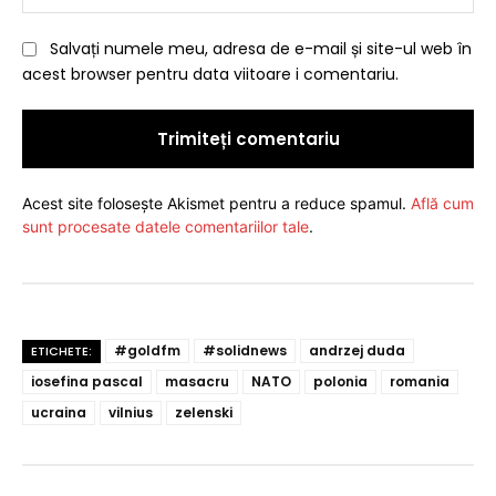
Salvați numele meu, adresa de e-mail și site-ul web în
acest browser pentru data viitoare i comentariu.
Acest site folosește Akismet pentru a reduce spamul.
Află cum
sunt procesate datele comentariilor tale
.
#goldfm
#solidnews
andrzej duda
ETICHETE:
iosefina pascal
masacru
NATO
polonia
romania
ucraina
vilnius
zelenski