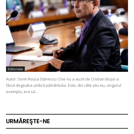
Editoriale
Autor: Sorin Roșca Stănescu Cine nu a auzit de Cristian Bușoi a
făcut degeaba umbră pământului. Este, din câte știu eu, singurul
exemplu, era să...
URMĂREŞTE-NE