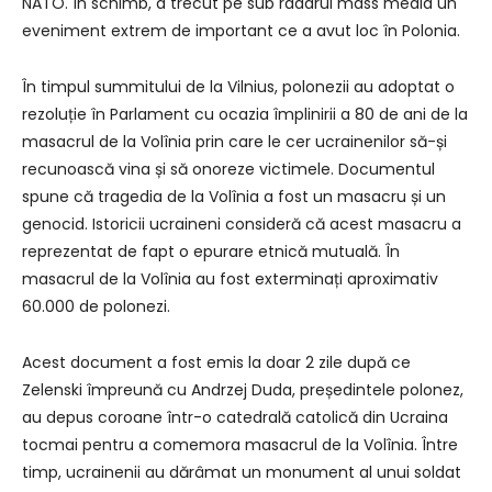
NATO. În schimb, a trecut pe sub radarul mass media un
eveniment extrem de important ce a avut loc în Polonia.
În timpul summitului de la Vilnius, polonezii au adoptat o
rezoluție în Parlament cu ocazia împlinirii a 80 de ani de la
masacrul de la Volînia prin care le cer ucrainenilor să-și
recunoască vina și să onoreze victimele. Documentul
spune că tragedia de la Volînia a fost un masacru și un
genocid. Istoricii ucraineni consideră că acest masacru a
reprezentat de fapt o epurare etnică mutuală. În
masacrul de la Volînia au fost exterminați aproximativ
60.000 de polonezi.
Acest document a fost emis la doar 2 zile după ce
Zelenski împreună cu Andrzej Duda, președintele polonez,
au depus coroane într-o catedrală catolică din Ucraina
tocmai pentru a comemora masacrul de la Volînia. Între
timp, ucrainenii au dărâmat un monument al unui soldat