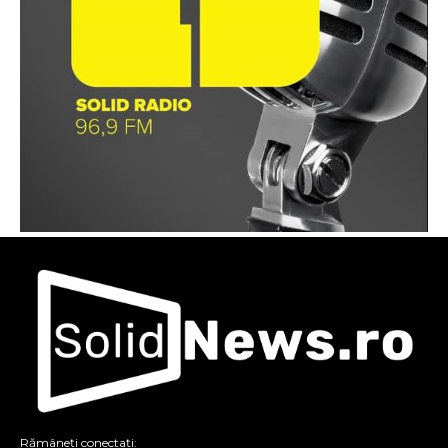
Rămâneți conectați: