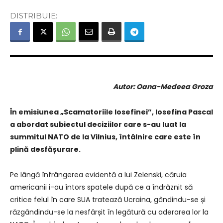
DISTRIBUIE:
Autor: Oana-Medeea Groza
În emisiunea „Scamatoriile Iosefinei”, Iosefina Pascal
a abordat subiectul deciziilor care s-au luat la
summitul NATO de la Vilnius, întâlnire care este în
plină desfășurare.
Pe lângă înfrângerea evidentă a lui Zelenski, căruia
americanii i-au întors spatele după ce a îndrăznit să
critice felul în care SUA tratează Ucraina, gândindu-se și
răzgândindu-se la nesfârșit în legătură cu aderarea lor la