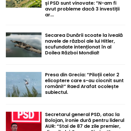
și PSD sunt vinovate: ”N-am fi
avut probleme dacă 3 investiții
ar...
Secarea Dunării scoate la iveală
navele de război ale lui Hitler,
scufundate intenționat în al
Doilea Război Mondial!
Presa din Grecia: ”Piloții celor 2
elicoptere care s-au ciocnit sunt
români!” Raed Arafat ocolește
subiectul.
Secretarul general PSD, atac la
Bolojan, ironie dură pentru liderul
AUR: “Stai de 87 de zile premier,