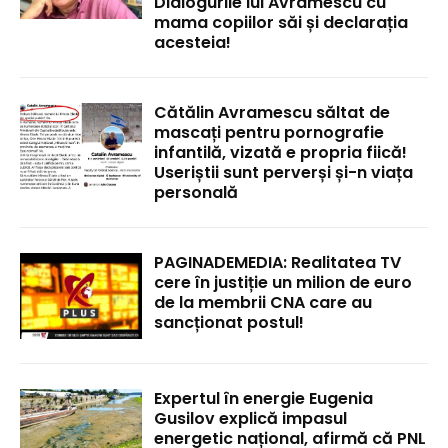
Dialogurile lui Avramescu cu
mama copiilor săi și declarația
acesteia!
Cătălin Avramescu săltat de
mascați pentru pornografie
infantilă, vizată e propria fiică!
Useriștii sunt perverși și-n viața
personală
PAGINADEMEDIA: Realitatea TV
cere în justiție un milion de euro
de la membrii CNA care au
sancționat postul!
Expertul în energie Eugenia
Gusilov explică impasul
energetic național, afirmă că PNL