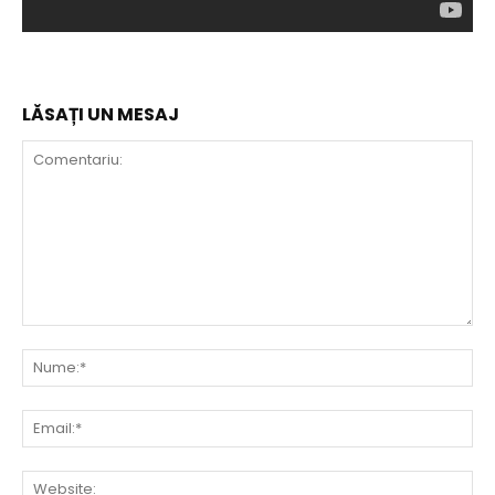
LĂSAȚI UN MESAJ
Comentariu:
Nu
Ema
Web