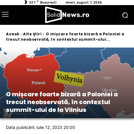
C
23.1
București
vineri, august 7, 2026
Acasă
Alte Ştiri
O mișcare foarte bizară a Poloniei a
trecut neobservată, în contextul summit-ului...
O mișcare foarte bizară a Poloniei a
trecut neobservată, în contextul
summit-ului de la Vilnius
Data publicării: iulie 12, 2023 20:00