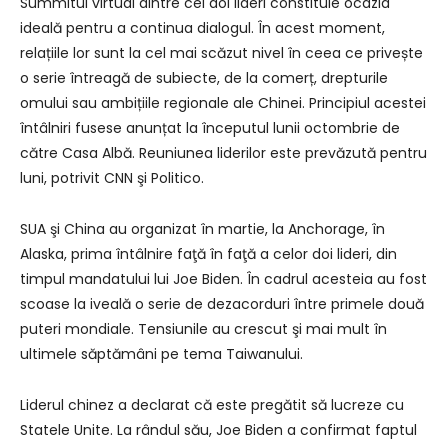
Summitul virtual dintre cei doi lideri constituie ocazia
ideală pentru a continua dialogul. În acest moment,
relațiile lor sunt la cel mai scăzut nivel în ceea ce privește
o serie întreagă de subiecte, de la comerț, drepturile
omului sau ambițiile regionale ale Chinei. Principiul acestei
întâlniri fusese anunțat la începutul lunii octombrie de
către Casa Albă. Reuniunea liderilor este prevăzută pentru
luni, potrivit CNN şi Politico.
SUA şi China au organizat în martie, la Anchorage, în
Alaska, prima întâlnire faţă în faţă a celor doi lideri, din
timpul mandatului lui Joe Biden. În cadrul acesteia au fost
scoase la iveală o serie de dezacorduri între primele două
puteri mondiale. Tensiunile au crescut şi mai mult în
ultimele săptămâni pe tema Taiwanului.
Liderul chinez a declarat că este pregătit să lucreze cu
Statele Unite. La rândul său, Joe Biden a confirmat faptul