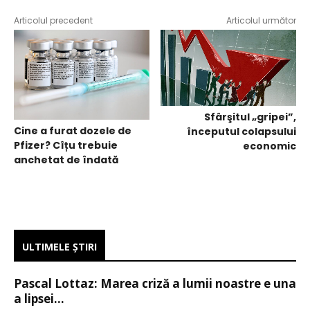
Articolul precedent
Articolul următor
Sfârşitul „gripei”,
Cine a furat dozele de
începutul colapsului
Pfizer? Cîțu trebuie
economic
anchetat de îndată
ULTIMELE ŞTIRI
Pascal Lottaz: Marea criză a lumii noastre e una
a lipsei...