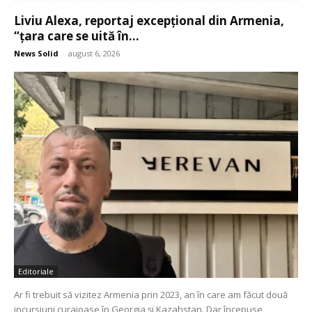
Liviu Alexa, reportaj excepțional din Armenia,
“țara care se uită în...
News Solid
-
august 6, 2026
Editoriale
Ar fi trebuit să vizitez Armenia prin 2023, an în care am făcut două
incursiuni curajoase în Georgia și Kazahstan. Dar începuse