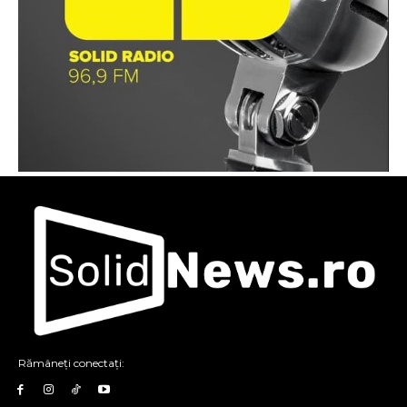
Rămâneți conectați: