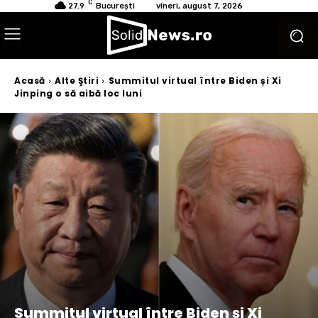
C
27.9
București
vineri, august 7, 2026
Acasă
Alte Ştiri
Summitul virtual între Biden și Xi
Jinping o să aibă loc luni
Summitul virtual între Biden și Xi