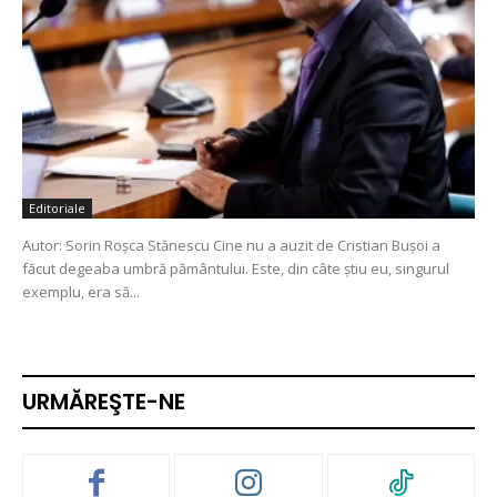
Editoriale
Autor: Sorin Roșca Stănescu Cine nu a auzit de Cristian Bușoi a
făcut degeaba umbră pământului. Este, din câte știu eu, singurul
exemplu, era să...
URMĂREŞTE-NE