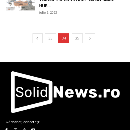
HUB...
iulie 3, 2023
33
34
35
Rămâneți conectați: