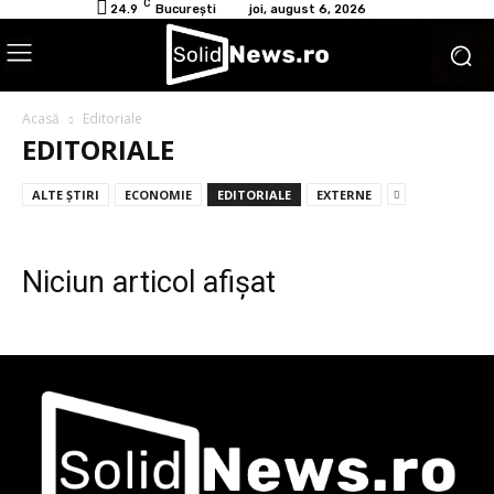
C
24.9
București
joi, august 6, 2026
Acasă
Editoriale
EDITORIALE
ALTE ŞTIRI
ECONOMIE
EDITORIALE
EXTERNE
Niciun articol afișat