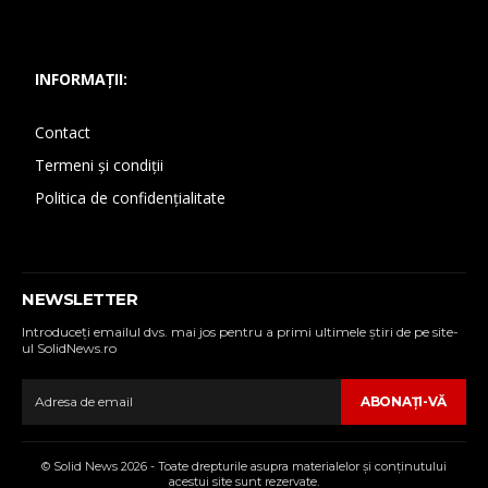
INFORMAȚII:
Contact
Termeni și condiții
Politica de confidențialitate
NEWSLETTER
Introduceţi emailul dvs. mai jos pentru a primi ultimele ştiri de pe site-
ul SolidNews.ro
ABONAŢI-VĂ
© Solid News 2026 - Toate drepturile asupra materialelor şi conţinutului
acestui site sunt rezervate.