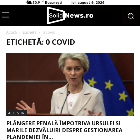
C
30.9
București
joi, august 6, 2026
Acasă
Etichete
0 covid
ETICHETĂ: 0 COVID
ALTE ŞTIRI
PLÂNGERE PENALĂ ÎMPOTRIVA URSULEI SI
MARILE DEZVĂLUIRI DESPRE GESTIONAREA
PLANDEMIEI ÎN...