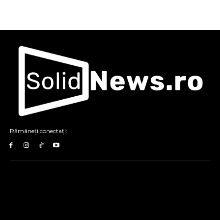
Rămâneți conectați: