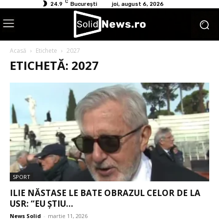
C
24.9
București
joi, august 6, 2026
Acasă
Etichete
2027
ETICHETĂ: 2027
SPORT
ILIE NĂSTASE LE BATE OBRAZUL CELOR DE LA
USR: “EU ȘTIU...
News Solid
-
martie 11, 2026