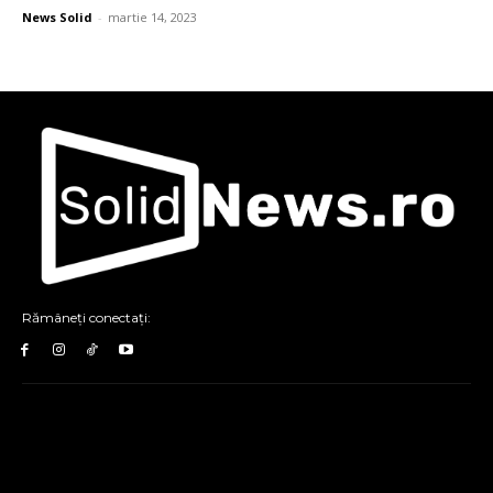
News Solid
-
martie 14, 2023
Rămâneți conectați: