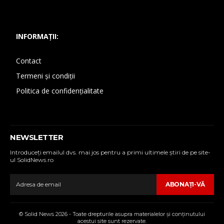
INFORMAȚII:
Contact
Termeni și condiții
Politica de confidențialitate
NEWSLETTER
Introduceţi emailul dvs. mai jos pentru a primi ultimele ştiri de pe site-
ul SolidNews.ro
ABONAŢI-VĂ
© Solid News 2026 - Toate drepturile asupra materialelor şi conţinutului
acestui site sunt rezervate.