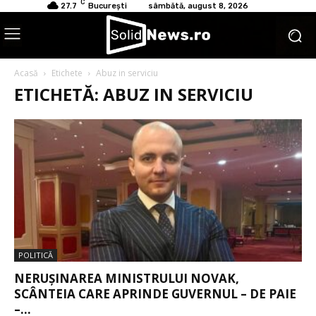
C
27.7
București
sâmbătă, august 8, 2026
Acasă
Etichete
Abuz in serviciu
ETICHETĂ: ABUZ IN SERVICIU
POLITICĂ
NERUȘINAREA MINISTRULUI NOVAK,
SCÂNTEIA CARE APRINDE GUVERNUL – DE PAIE
–...