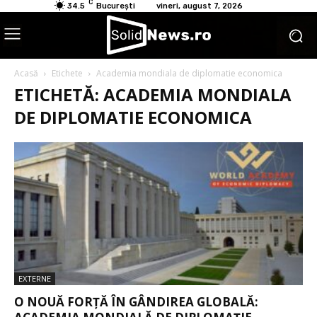
C
34.5
București
vineri, august 7, 2026
Acasă
Etichete
Academia mondiala de diplomatie economica
ETICHETĂ: ACADEMIA MONDIALA
DE DIPLOMATIE ECONOMICA
EXTERNE
O NOUĂ FORȚĂ ÎN GÂNDIREA GLOBALĂ: