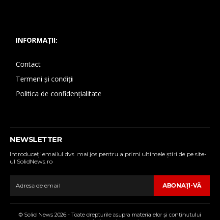
INFORMAȚII:
Contact
Termeni și condiții
Politica de confidențialitate
NEWSLETTER
Introduceţi emailul dvs. mai jos pentru a primi ultimele ştiri de pe site-
ul SolidNews.ro
ABONAŢI-VĂ
© Solid News 2026 - Toate drepturile asupra materialelor şi conţinutului