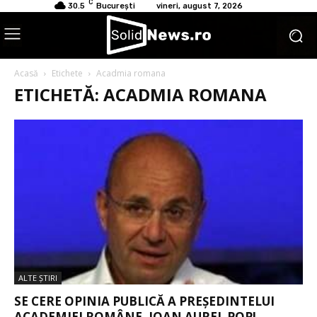
C
30.5
București
vineri, august 7, 2026
Acasă
Etichete
Acadmia romana
ETICHETĂ: ACADMIA ROMANA
ALTE ŞTIRI
SE CERE OPINIA PUBLICĂ A PREȘEDINTELUI
ACADEMIEI ROMÂNE, IOAN AUREL POP!