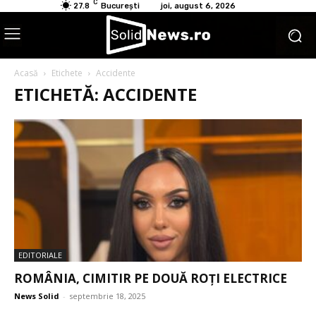
C
27.8
București
joi, august 6, 2026
Acasă
Etichete
Accidente
ETICHETĂ: ACCIDENTE
EDITORIALE
ROMÂNIA, CIMITIR PE DOUĂ ROȚI ELECTRICE
News Solid
-
septembrie 18, 2025