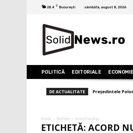
C
28.4
București
sâmbătă, august 8, 2026
POLITICĂ
EDITORIALE
ECONOMI
Președintele Polo
DE ACTUALITATE
a primi ajutor de 
Acasă
Etichete
Acord nuclear
ETICHETĂ: ACORD N