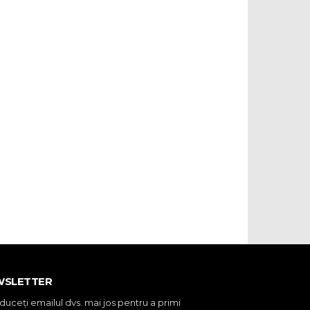
WSLETTER
oduceţi emailul dvs. mai jos pentru a primi