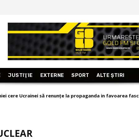
E
JUSTIŢIE
EXTERNE
SPORT
ALTE ŞTIRI
niei cere Ucrainei să renunțe la propaganda in favoarea fas
la Varșovia
UCLEAR