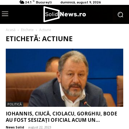
C
24.1
București
duminică, august 9, 2026
Acasă
Etichete
Actiune
ETICHETĂ: ACTIUNE
POLITICĂ
IOHANNIS, CIUCĂ, CIOLACU, GORGHIU, BODE
AU FOST SESIZAȚI OFICIAL ACUM UN...
News Solid
-
august 22, 2023