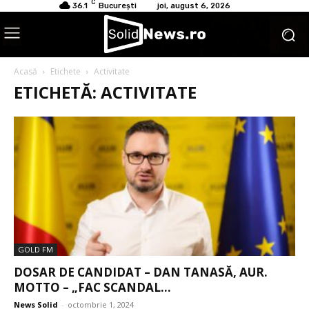
C
36.1
București
joi, august 6, 2026
Acasă
Etichete
Activitate
ETICHETĂ: ACTIVITATE
GOLD FM
DOSAR DE CANDIDAT – DAN TANASĂ, AUR.
MOTTO – „FAC SCANDAL...
News Solid
-
octombrie 1, 2024