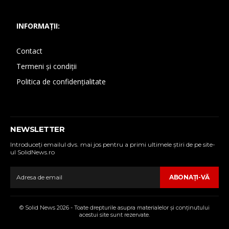
INFORMAȚII:
Contact
Termeni și condiții
Politica de confidențialitate
NEWSLETTER
Introduceţi emailul dvs. mai jos pentru a primi ultimele ştiri de pe site-
ul SolidNews.ro
ABONAŢI-VĂ
© Solid News 2026 - Toate drepturile asupra materialelor şi conţinutului
acestui site sunt rezervate.