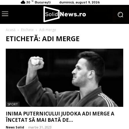
C
30
București
duminică, august 9, 2026
Acasă
Etichete
Adi merge
ETICHETĂ: ADI MERGE
SPORT
INIMA PUTERNICULUI JUDOKA ADI MERGE A
ÎNCETAT SĂ MAI BATĂ DE...
News Solid
-
martie 31, 2023