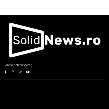
Rămâneți conectați: