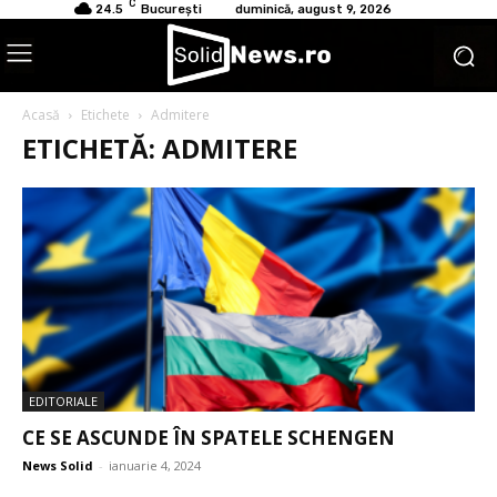
C
24.5
București
duminică, august 9, 2026
Acasă
Etichete
Admitere
ETICHETĂ: ADMITERE
EDITORIALE
CE SE ASCUNDE ÎN SPATELE SCHENGEN
News Solid
-
ianuarie 4, 2024