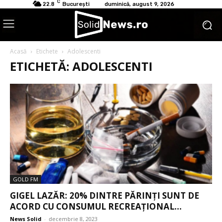
C
22.8
București
duminică, august 9, 2026
Acasă
Etichete
Adolescenti
ETICHETĂ: ADOLESCENTI
GOLD FM
GIGEL LAZĂR: 20% DINTRE PĂRINȚI SUNT DE
ACORD CU CONSUMUL RECREAȚIONAL...
News Solid
-
decembrie 8, 2023