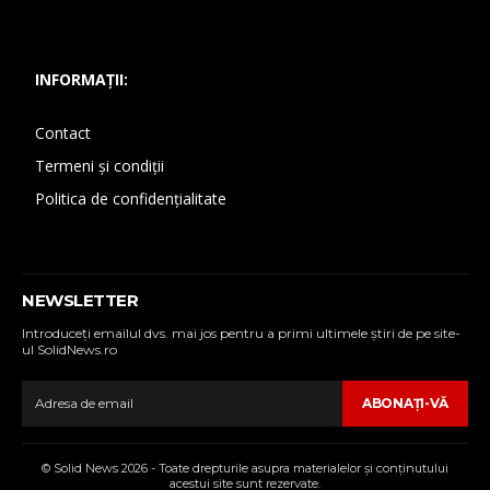
INFORMAȚII:
Contact
Termeni și condiții
Politica de confidențialitate
NEWSLETTER
Introduceţi emailul dvs. mai jos pentru a primi ultimele ştiri de pe site-
ul SolidNews.ro
ABONAŢI-VĂ
© Solid News 2026 - Toate drepturile asupra materialelor şi conţinutului
acestui site sunt rezervate.