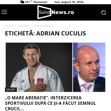
C
21.1
București
luni, august 10, 2026
Acasă
Etichete
Adrian cuculis
ETICHETĂ: ADRIAN CUCULIS
SPORT
„O MARE ABERAȚIE”. INTERZICEREA
SPORTIVULUI DUPĂ CE ȘI-A FĂCUT SEMNUL
CRUCII,...