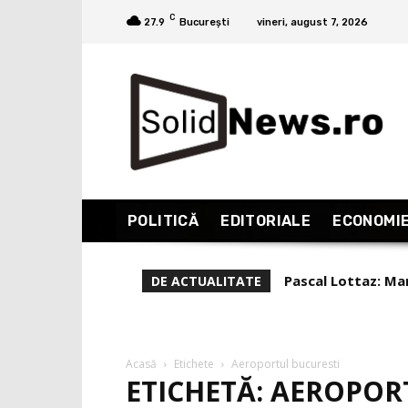
C
27.9
București
vineri, august 7, 2026
POLITICĂ
EDITORIALE
ECONOMI
Pascal Lottaz: Mar
DE ACTUALITATE
Acasă
Etichete
Aeroportul bucuresti
ETICHETĂ: AEROPOR