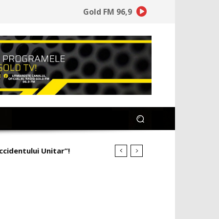
Gold FM 96,9
ccidentului Unitar”!