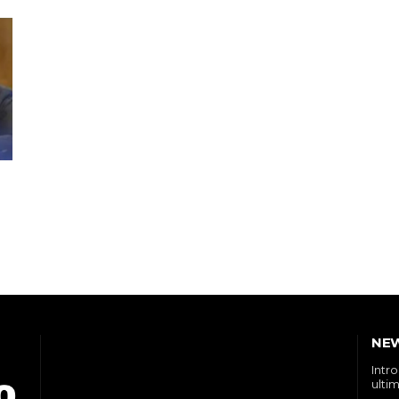
NE
Intr
ultim