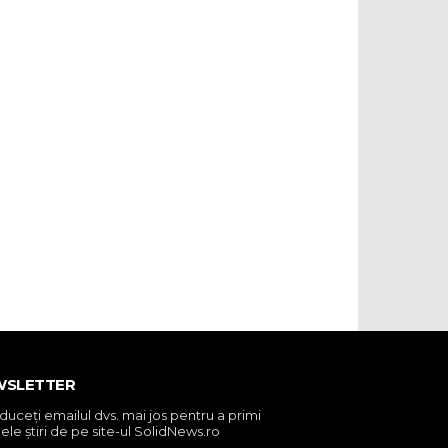
WSLETTER
oduceţi emailul dvs. mai jos pentru a primi
ele ştiri de pe site-ul SolidNews.ro