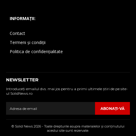
INFORMAȚII:
Contact
Termeni și condiții
Politica de confidențialitate
NEWSLETTER
Introduceţi emailul dvs. mai jos pentru a primi ultimele ştiri de pe site-
ul SolidNews.ro
ABONAŢI-VĂ
© Solid News 2026 - Toate drepturile asupra materialelor şi conţinutului
acestui site sunt rezervate.