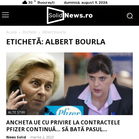
C
30
București
duminică, august 9, 2026
Acasă
Etichete
Albert bourla
ETICHETĂ: ALBERT BOURLA
ALTE ŞTIRI
ANCHETA UE CU PRIVIRE LA CONTRACTELE
PFIZER CONTINUĂ… SĂ BATĂ PASUL...
News Solid
-
martie 2, 2023