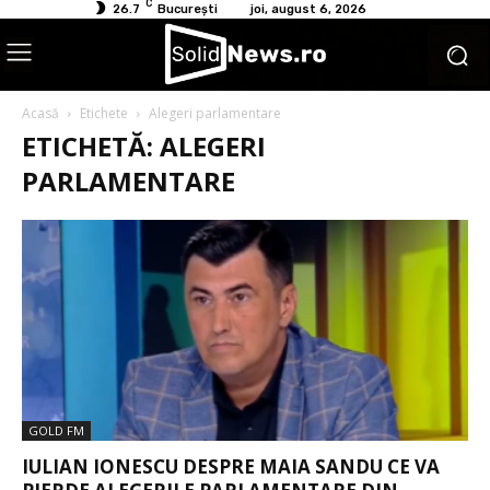
C
26.7
București
joi, august 6, 2026
Acasă
Etichete
Alegeri parlamentare
ETICHETĂ: ALEGERI
PARLAMENTARE
GOLD FM
IULIAN IONESCU DESPRE MAIA SANDU CE VA