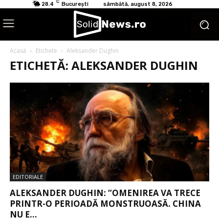
C
28.4
București
sâmbătă, august 8, 2026
Acasă
Etichete
Aleksander Dughin
ETICHETĂ: ALEKSANDER DUGHIN
EDITORIALE
ALEKSANDER DUGHIN: “OMENIREA VA TRECE
PRINTR-O PERIOADĂ MONSTRUOASĂ. CHINA
NU E...