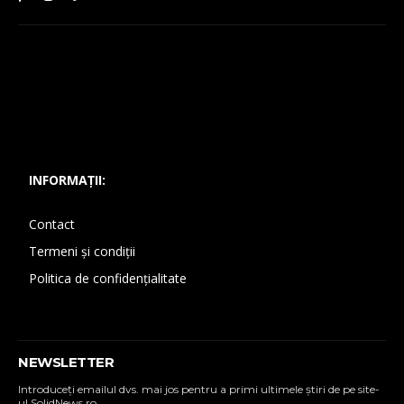
INFORMAȚII:
Contact
Termeni și condiții
Politica de confidențialitate
NEWSLETTER
Introduceţi emailul dvs. mai jos pentru a primi ultimele ştiri de pe site-
ul SolidNews.ro