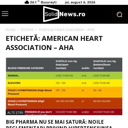
C
36.1
București
joi, august 6, 2026
Acasă
Etichete
American Heart Association – AHA
ETICHETĂ: AMERICAN HEART
ASSOCIATION – AHA
ALTE ŞTIRI
BIG PHARMA NU SE MAI SATURĂ: NOILE