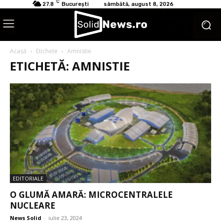
C
27.8
București
sâmbătă, august 8, 2026
Acasă
Etichete
Amnistie
ETICHETĂ: AMNISTIE
EDITORIALE
O GLUMĂ AMARĂ: MICROCENTRALELE
NUCLEARE
News Solid
-
iulie 23, 2024