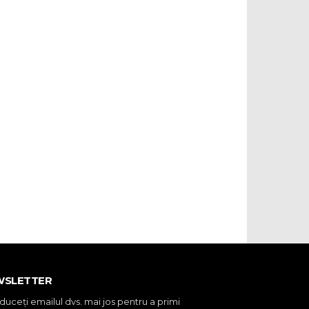
WSLETTER
oduceţi emailul dvs. mai jos pentru a primi