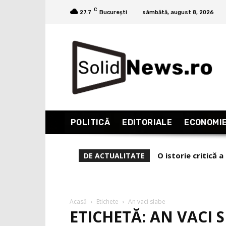
C
27.7
București
sâmbătă, august 8, 2026
POLITICĂ
EDITORIALE
ECONOMI
O istorie critică
DE ACTUALITATE
Acasă
Etichete
An vaci slabe
ETICHETĂ: AN VACI 