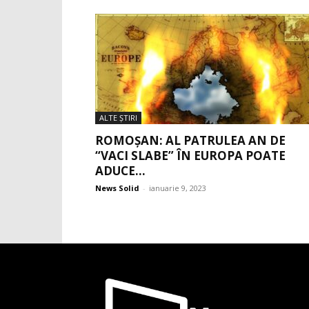
ALTE ŞTIRI
ROMOȘAN: AL PATRULEA AN DE
“VACI SLABE” ÎN EUROPA POATE
ADUCE...
News Solid
-
ianuarie 9, 2023