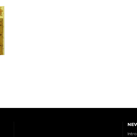
NE
Intr