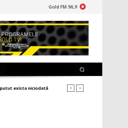
Gold FM 96,9
 putut exista niciodată