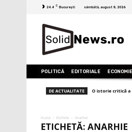
C
24.4
București
sâmbătă, august 8, 2026
POLITICĂ
EDITORIALE
ECONOMI
O istorie critică a
De ce l-a demis Z
DE ACTUALITATE
Acasă
Etichete
Anarhie
ETICHETĂ: ANARHIE