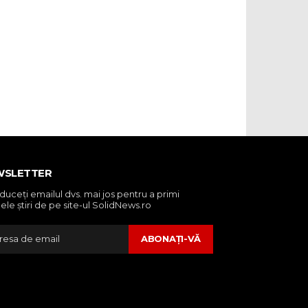
WSLETTER
oduceţi emailul dvs. mai jos pentru a primi
ele ştiri de pe site-ul SolidNews.ro
ABONAŢI-VĂ