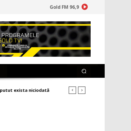
Gold FM 96,9
utut exista niciodată