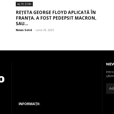
ALTE ŞTIRI
REȚETA GEORGE FLOYD APLICATĂ ÎN
FRANȚA. A FOST PEDEPSIT MACRON,
SAU...
News Solid
-
iunie 29, 2023
NE
Intr
ultim
INFORMAȚII: