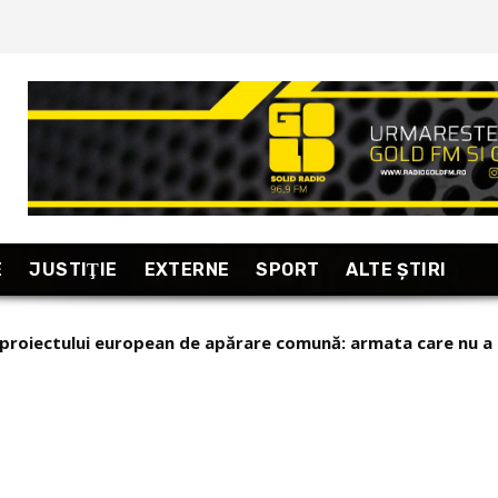
E
JUSTIŢIE
EXTERNE
SPORT
ALTE ŞTIRI
 proiectului european de apărare comună: armata care nu a p
elenski pe popularul Ministru al Apărării