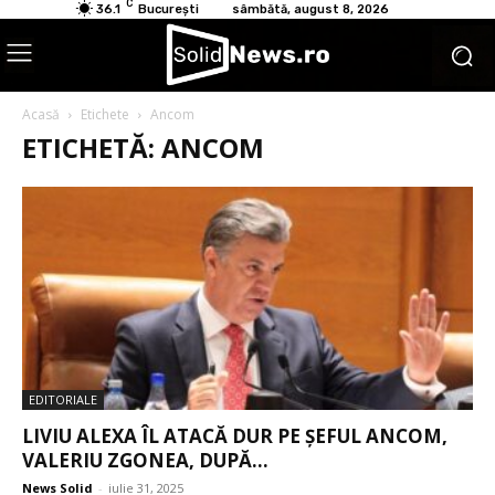
C
36.1
București
sâmbătă, august 8, 2026
Acasă
Etichete
Ancom
ETICHETĂ: ANCOM
EDITORIALE
LIVIU ALEXA ÎL ATACĂ DUR PE ȘEFUL ANCOM,
VALERIU ZGONEA, DUPĂ...
News Solid
-
iulie 31, 2025