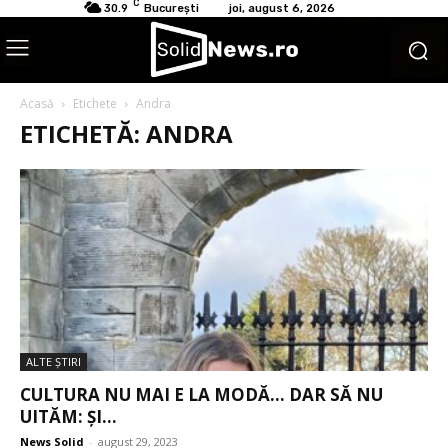
C
30.9
București
joi, august 6, 2026
Acasă
Etichete
Andra
ETICHETĂ: ANDRA
ALTE ŞTIRI
CULTURA NU MAI E LA MODĂ… DAR SĂ NU
UITĂM: ȘI...
News Solid
-
august 29, 2023