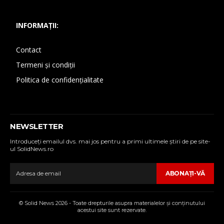
INFORMAȚII:
Contact
Termeni și condiții
Politica de confidențialitate
NEWSLETTER
Introduceţi emailul dvs. mai jos pentru a primi ultimele ştiri de pe site-
ul SolidNews.ro
ABONAŢI-VĂ
© Solid News 2026 - Toate drepturile asupra materialelor şi conţinutului
acestui site sunt rezervate.