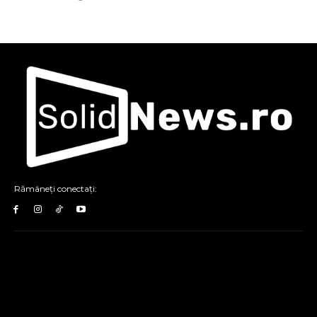
Rămâneți conectați: