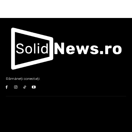
Rămâneți conectați: