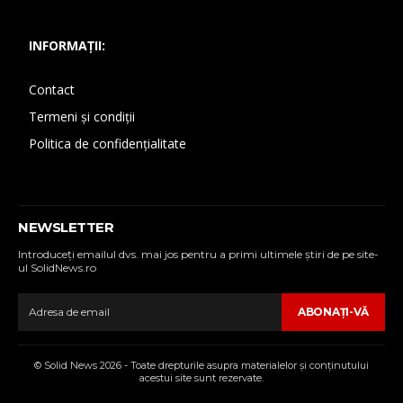
INFORMAȚII:
Contact
Termeni și condiții
Politica de confidențialitate
NEWSLETTER
Introduceţi emailul dvs. mai jos pentru a primi ultimele ştiri de pe site-
ul SolidNews.ro
ABONAŢI-VĂ
© Solid News 2026 - Toate drepturile asupra materialelor şi conţinutului
acestui site sunt rezervate.