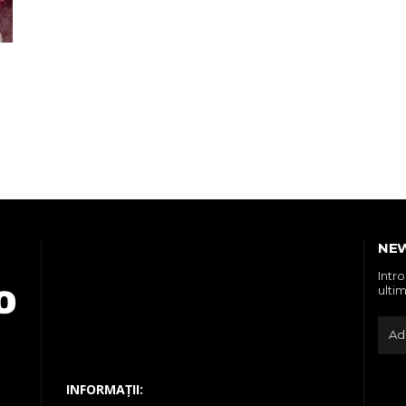
NE
Intr
ultim
INFORMAȚII: