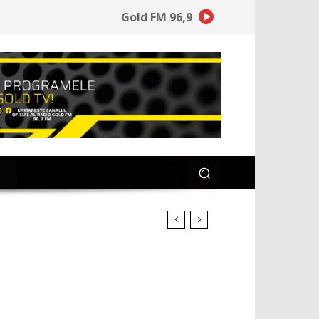
Gold FM 96,9
ai degrabă pro Georgescu,