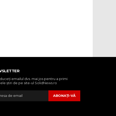
WSLETTER
oduceţi emailul dvs. mai jos pentru a primi
ele ştiri de pe site-ul SolidNews.ro
ABONAŢI-VĂ