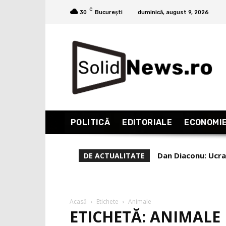
C
30
București
duminică, august 9, 2026
POLITICĂ
EDITORIALE
ECONOMI
Dan Diaconu: Ucrai
Crin Antonescu:
DE ACTUALITATE
decât pro Simio
Acasă
Etichete
Animale
ETICHETĂ: ANIMALE