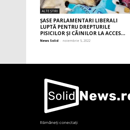
ALTE ŞTIRI
ȘASE PARLAMENTARI LIBERALI
LUPTĂ PENTRU DREPTURILE
PISICILOR ȘI CÂINILOR LA ACCES...
News Solid
-
noiembrie 5, 2022
Rămâneți conectați: