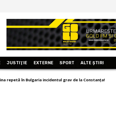
E
JUSTIŢIE
EXTERNE
SPORT
ALTE ŞTIRI
na repetă în Bulgaria incidentul grav de la Constanța!
 AUR are o mare problemă, mulți dintre susținători sunt m
n!