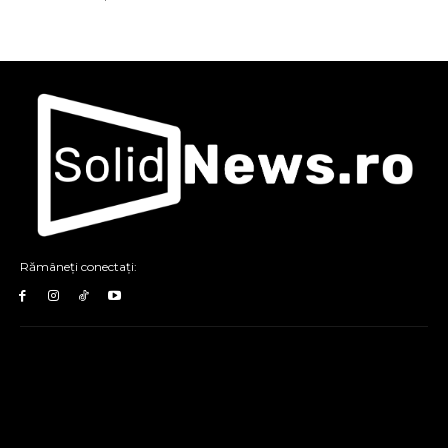
Rămâneți conectați: