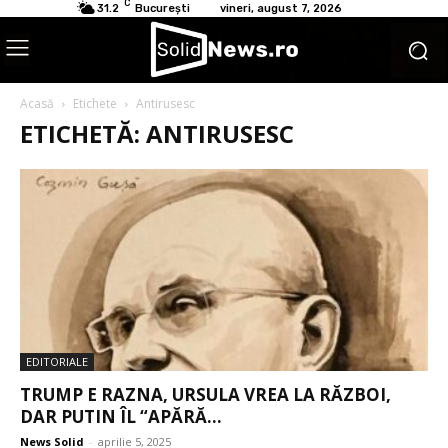
C
31.2
București
vineri, august 7, 2026
Acasă
Etichete
Antirusesc
ETICHETĂ: ANTIRUSESC
EDITORIALE
TRUMP E RAZNA, URSULA VREA LA RĂZBOI,
DAR PUTIN ÎL “APĂRĂ...
News Solid
-
aprilie 5, 2025