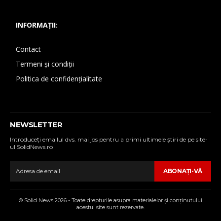
INFORMAȚII:
Contact
Termeni și condiții
Politica de confidențialitate
NEWSLETTER
Introduceţi emailul dvs. mai jos pentru a primi ultimele ştiri de pe site-
ul SolidNews.ro
ABONAŢI-VĂ
© Solid News 2026 - Toate drepturile asupra materialelor şi conţinutului
acestui site sunt rezervate.