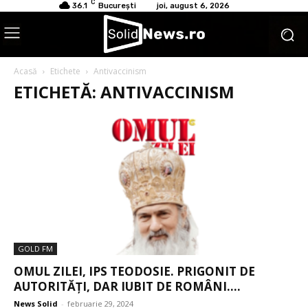
C
36.1
București
joi, august 6, 2026
Acasă
Etichete
Antivaccinism
ETICHETĂ: ANTIVACCINISM
GOLD FM
OMUL ZILEI, IPS TEODOSIE. PRIGONIT DE
AUTORITĂȚI, DAR IUBIT DE ROMÂNI....
News Solid
-
februarie 29, 2024