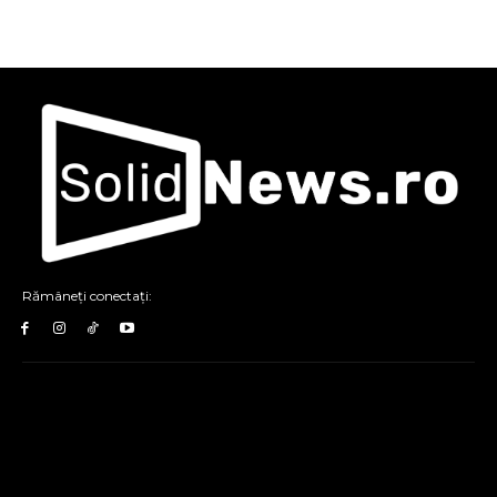
Rămâneți conectați: