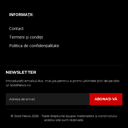
INFORMAȚII:
Contact
Termeni și condiții
Politica de confidențialitate
NEWSLETTER
Introduceţi emailul dvs. mai jos pentru a primi ultimele ştiri de pe site-
ul SolidNews.ro
ABONAŢI-VĂ
© Solid News 2026 - Toate drepturile asupra materialelor şi conţinutului
acestui site sunt rezervate.